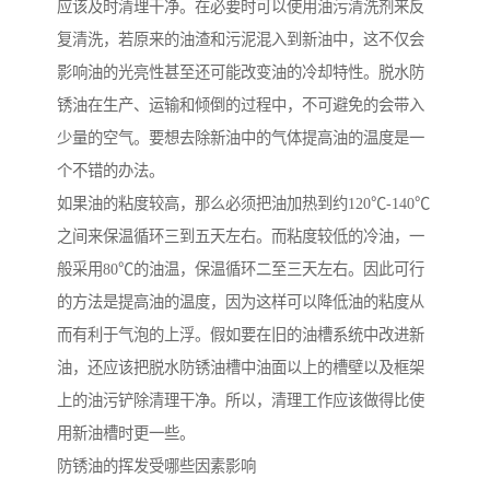
应该及时清理干净。在必要时可以使用油污清洗剂来反
复清洗，若原来的油渣和污泥混入到新油中，这不仅会
影响油的光亮性甚至还可能改变油的冷却特性。脱水防
锈油在生产、运输和倾倒的过程中，不可避免的会带入
少量的空气。要想去除新油中的气体提高油的温度是一
个不错的办法。
如果油的粘度较高，那么必须把油加热到约120℃-140℃
之间来保温循环三到五天左右。而粘度较低的冷油，一
般采用80℃的油温，保温循环二至三天左右。因此可行
的方法是提高油的温度，因为这样可以降低油的粘度从
而有利于气泡的上浮。假如要在旧的油槽系统中改进新
油，还应该把脱水防锈油槽中油面以上的槽壁以及框架
上的油污铲除清理干净。所以，清理工作应该做得比使
用新油槽时更一些。
防锈油的挥发受哪些因素影响