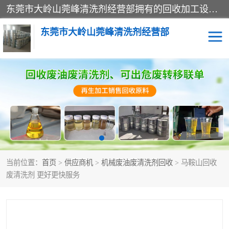
东莞市大岭山莞峰清洗剂经营部拥有的回收加工设备，大量废油回收、废清洗剂回收、废溶剂油回收、机械废油废清洗剂回收、废碳氢回收、碳氢液压油回收、碳氢二氯回收等废清洗剂处理；我们只是提供废旧化工原料的循环使用存放点，执行正规的存放，有正规的回收资质处理。同时我们公司批发零售回收级清洗剂，脱模油再生基础油，质量保证。
东莞市大岭山莞峰清洗剂经营部
废油回收
废清洗剂回收
废溶剂油回收
机械废油废清洗剂回收
废碳氢回收
碳氢液压油回收
当前位置：
首页
>
供应商机
>
机械废油废清洗剂回收
> 马鞍山回收
碳氢二氯回收
回收废三四氯乙烯
废清洗剂 更好更快服务
回收废液压油
回收废切削油
回收废白电油
回收废四氯乙烯