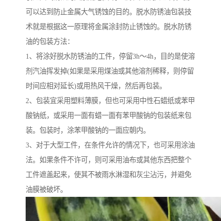
可以达到防止金属大气锈蚀的目的。脱水防锈油包装技
术就是根据这一原理将金属涂封防止锈蚀的。脱水防锈
油的包装方法：
1、将涂好脱水防锈油的工件，停留3h～4h，目的是使溶
剂汽油挥发掉(如果是采用煤油或其他溶剂稀释，则停留
时间应相对延长)或用热风干燥，然后再包装。
2、包装宜采用塑料薄膜，但也可采用中性石蜡纸或苯甲
酸钠纸，或采用一面有蜡一面有苯甲酸钠的包装纸来包
装。包装时，涂苯甲酸钠的一面应朝内。
3、对于大型工件，在条件允许的情况下，也可采用涂油
法。如果条件不许可，则可采用油布或其他东西把整个
工件遮盖起来，使其不被雨水淋湿和灰尘沾污，并避免
油膜被破坏。