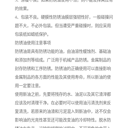
3、涂覆不良。如果防锈油使用不当，则不能发挥其应有
的效果。
4、包装不良。硬膜性防锈油膜层强韧性好，一般碰撞问
题不大，不必外包装。但当遭受严重碰撞时，则应采用
包装纸如蜡纸保护。
防锈油使用注意事项
防锈油是具有防锈功能的油，由油溶性缓蚀剂、基础油
和添加剂等组成。广泛用于机械产品防锈。金属制品的
封存防锈和工序防锈。防锈油的正确使用可以直接影响
金属制品的各方面的性能及其使用寿命，所以新油的使
用一定要注意。
使用新油之前，先要将残存的水、油泥以及其它渣滓都
应该及时清理干净。在必要时可以使用油污清洗剂来反
复清洗，若原来的油渣和污泥混入到新油中，这不仅会
影响油的光亮性甚至还可能改变油的冷却特性。脱水防