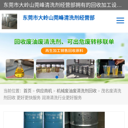
东莞市大岭山莞峰清洗剂经营部拥有的回收加工设备，大量废油回收、废清洗剂回收、废溶剂油回收、机械废油废清洗剂回收、废碳氢回收、碳氢液压油回收、碳氢二氯回收等废清洗剂处理；我们只是提供废旧化工原料的循环使用存放点，执行正规的存放，有正规的回收资质处理。同时我们公司批发零售回收级清洗剂，脱模油再生基础油，质量保证。
东莞市大岭山莞峰清洗剂经营部
废油回收
废清洗剂回收
废溶剂油回收
机械废油废清洗剂回收
废碳氢回收
碳氢液压油回收
当前位置：
首页
>
供应商机
>
机械废油废清洗剂回收
> 茂名废清洗
碳氢二氯回收
回收废三四氯乙烯
剂回收 更好更快服务 润滑清洗行业更好服务
回收废液压油
回收废切削油
回收废白电油
回收废四氯乙烯