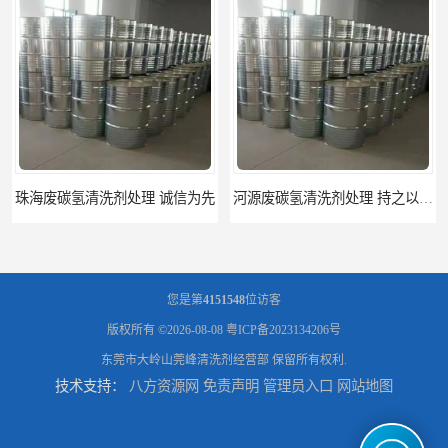
河源废碳氢清洗剂处理 持之以恒为客户服务
阳江回收废白电油 持之以恒为客户服务
您是第
4151548
位访客
版权所有 ©2026-08-08
粤ICP备2023134206号
东莞市大岭山莞峰清洗剂经营部
保留所有权利.
技术支持：
八方资源网
免责声明
管理员入口
网站地图