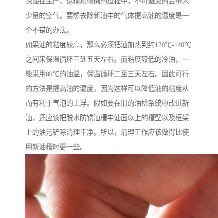
锈油在生产、运输和倾倒的过程中，不可避免的会带入
少量的空气。要想去除新油中的气体提高油的温度是一
个不错的办法。
如果油的粘度较高，那么必须把油加热到约120℃-140℃
之间来保温循环三到五天左右。而粘度较低的冷油，一
般采用80℃的油温，保温循环二至三天左右。因此可行
的方法是提高油的温度，因为这样可以降低油的粘度从
而有利于气泡的上浮。假如要在旧的油槽系统中改进新
油，还应该把脱水防锈油槽中油面以上的槽壁以及框架
上的油污铲除清理干净。所以，清理工作应该做得比使
用新油槽时更一些。