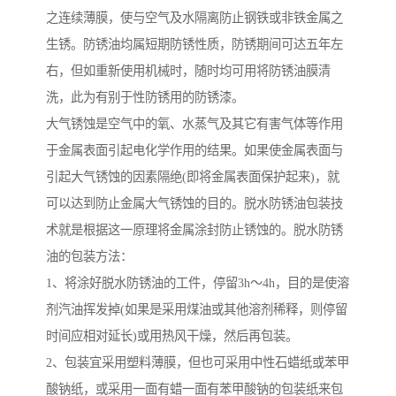
之连续薄膜，使与空气及水隔离防止钢铁或非铁金属之
生锈。防锈油均属短期防锈性质，防锈期间可达五年左
右，但如重新使用机械时，随时均可用将防锈油膜清
洗，此为有别于性防锈用的防锈漆。
大气锈蚀是空气中的氧、水蒸气及其它有害气体等作用
于金属表面引起电化学作用的结果。如果使金属表面与
引起大气锈蚀的因素隔绝(即将金属表面保护起来)，就
可以达到防止金属大气锈蚀的目的。脱水防锈油包装技
术就是根据这一原理将金属涂封防止锈蚀的。脱水防锈
油的包装方法：
1、将涂好脱水防锈油的工件，停留3h～4h，目的是使溶
剂汽油挥发掉(如果是采用煤油或其他溶剂稀释，则停留
时间应相对延长)或用热风干燥，然后再包装。
2、包装宜采用塑料薄膜，但也可采用中性石蜡纸或苯甲
酸钠纸，或采用一面有蜡一面有苯甲酸钠的包装纸来包