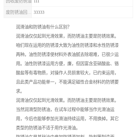
回收废防锈油
111
废防锈油回收处理
33333
润滑油和防锈油有什么区别？
润滑油仅仅起到光滑效果，而防锈油主要是防锈效果。
咱们现在运用的防锈漆大致为油性防锈漆和水性防锈漆
两种。油性防锈漆使材料外表油腻去除艰难，已很少运
用。油性防锈漆运用方便，廉，但因富含亚硝酸盐、铬
酸盐等有毒物质，对操作人员损害较大，已约束运用，
且此类产品功能单一，不能满足磁性合金材料的防锈要
求。
润滑油仅仅起到光滑效果。而防锈油主要是防锈效果。
当然润滑型防锈油，在试车过程中能够当作光滑油运
用，今后也能够参加光滑油持续运用，不用换掉。其它
类型的防锈油不适于用作光滑油。