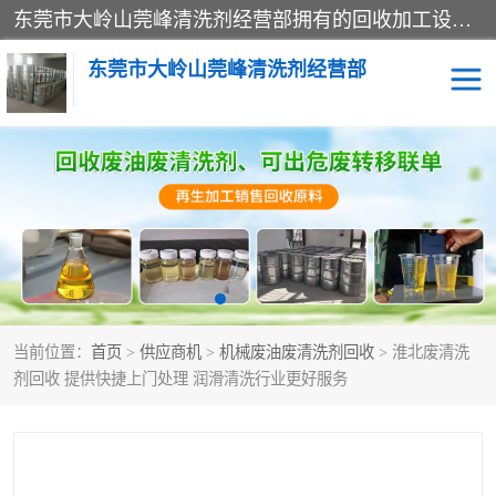
东莞市大岭山莞峰清洗剂经营部拥有的回收加工设备，大量废油回收、废清洗剂回收、废溶剂油回收、机械废油废清洗剂回收、废碳氢回收、碳氢液压油回收、碳氢二氯回收等废清洗剂处理；我们只是提供废旧化工原料的循环使用存放点，执行正规的存放，有正规的回收资质处理。同时我们公司批发零售回收级清洗剂，脱模油再生基础油，质量保证。
东莞市大岭山莞峰清洗剂经营部
废油回收
废清洗剂回收
废溶剂油回收
机械废油废清洗剂回收
废碳氢回收
碳氢液压油回收
当前位置：
首页
>
供应商机
>
机械废油废清洗剂回收
> 淮北废清洗
碳氢二氯回收
回收废三四氯乙烯
剂回收 提供快捷上门处理 润滑清洗行业更好服务
回收废液压油
回收废切削油
回收废白电油
回收废四氯乙烯