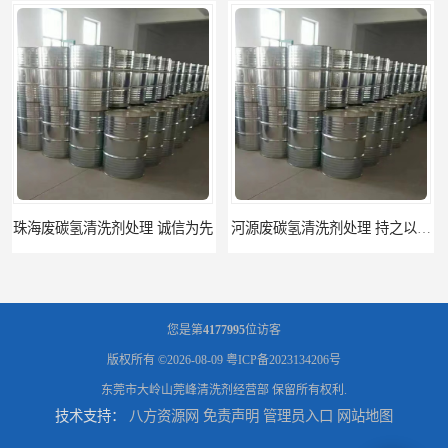
河源废碳氢清洗剂处理 持之以恒为客户服务
阳江回收废白电油 持之以恒为客户服务
您是第
4177995
位访客
版权所有 ©2026-08-09
粤ICP备2023134206号
东莞市大岭山莞峰清洗剂经营部
保留所有权利.
技术支持：
八方资源网
免责声明
管理员入口
网站地图