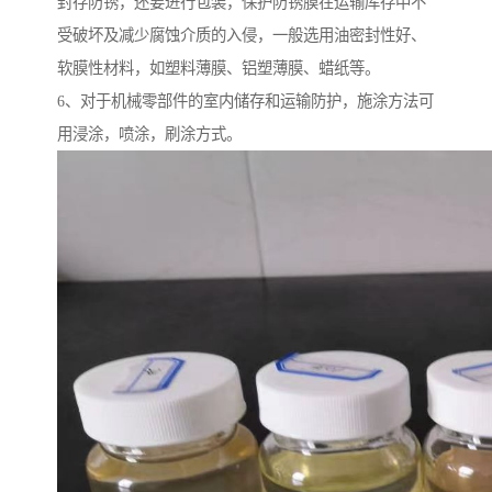
封存防锈，还要进行包装，保护防锈膜在运输库存中不
受破坏及减少腐蚀介质的入侵，一般选用油密封性好、
软膜性材料，如塑料薄膜、铝塑薄膜、蜡纸等。
6、对于机械零部件的室内储存和运输防护，施涂方法可
用浸涂，喷涂，刷涂方式。