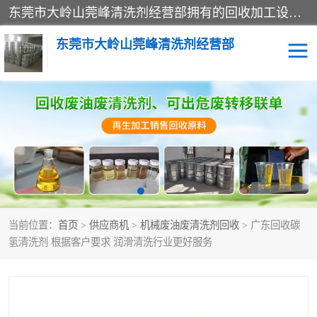
东莞市大岭山莞峰清洗剂经营部拥有的回收加工设备，大量废油回收、废清洗剂回收、废溶剂油回收、机械废油废清洗剂回收、废碳氢回收、碳氢液压油回收、碳氢二氯回收等废清洗剂处理；我们只是提供废旧化工原料的循环使用存放点，执行正规的存放，有正规的回收资质处理。同时我们公司批发零售回收级清洗剂，脱模油再生基础油，质量保证。
东莞市大岭山莞峰清洗剂经营部
废油回收
废清洗剂回收
废溶剂油回收
机械废油废清洗剂回收
废碳氢回收
碳氢液压油回收
当前位置：
首页
>
供应商机
>
机械废油废清洗剂回收
> 广东回收碳
碳氢二氯回收
回收废三四氯乙烯
氢清洗剂 根据客户要求 润滑清洗行业更好服务
回收废液压油
回收废切削油
回收废白电油
回收废四氯乙烯