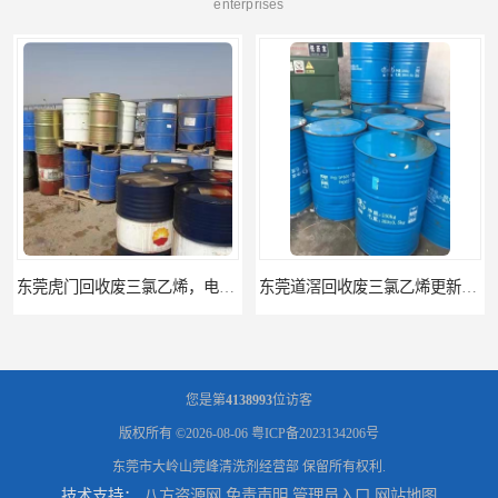
enterprises
东莞道滘回收废三氯乙烯更新报价单
东莞中堂回收废三氯乙烯废白电油清洗剂二类
您是第
4138993
位访客
版权所有 ©2026-08-06
粤ICP备2023134206号
东莞市大岭山莞峰清洗剂经营部
保留所有权利.
技术支持：
八方资源网
免责声明
管理员入口
网站地图