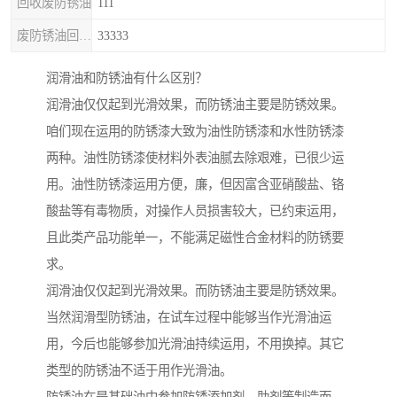
回收废防锈油
111
废防锈油回收处理
33333
润滑油和防锈油有什么区别？
润滑油仅仅起到光滑效果，而防锈油主要是防锈效果。
咱们现在运用的防锈漆大致为油性防锈漆和水性防锈漆
两种。油性防锈漆使材料外表油腻去除艰难，已很少运
用。油性防锈漆运用方便，廉，但因富含亚硝酸盐、铬
酸盐等有毒物质，对操作人员损害较大，已约束运用，
且此类产品功能单一，不能满足磁性合金材料的防锈要
求。
润滑油仅仅起到光滑效果。而防锈油主要是防锈效果。
当然润滑型防锈油，在试车过程中能够当作光滑油运
用，今后也能够参加光滑油持续运用，不用换掉。其它
类型的防锈油不适于用作光滑油。