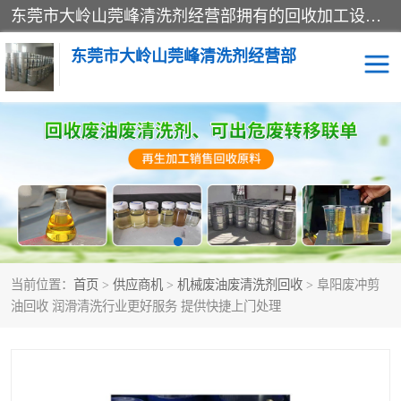
东莞市大岭山莞峰清洗剂经营部拥有的回收加工设备，大量废油回收、废清洗剂回收、废溶剂油回收、机械废油废清洗剂回收、废碳氢回收、碳氢液压油回收、碳氢二氯回收等废清洗剂处理；我们只是提供废旧化工原料的循环使用存放点，执行正规的存放，有正规的回收资质处理。同时我们公司批发零售回收级清洗剂，脱模油再生基础油，质量保证。
东莞市大岭山莞峰清洗剂经营部
废油回收
废清洗剂回收
废溶剂油回收
机械废油废清洗剂回收
废碳氢回收
碳氢液压油回收
当前位置：
首页
>
供应商机
>
机械废油废清洗剂回收
> 阜阳废冲剪
碳氢二氯回收
回收废三四氯乙烯
油回收 润滑清洗行业更好服务 提供快捷上门处理
回收废液压油
回收废切削油
回收废白电油
回收废四氯乙烯