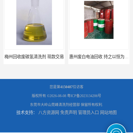
惠州废白电油回收 持之以恒为客户服务
清远废碳氢清洗剂回收 诚信为先
您是第
4150487
位访客
版权所有 ©2026-08-08
粤ICP备2023134206号
东莞市大岭山莞峰清洗剂经营部
保留所有权利.
技术支持：
八方资源网
免责声明
管理员入口
网站地图
广州回收废UV光油，废UV光油回收价格多少
石龙回收废三氯乙烯，废除油水回收处置