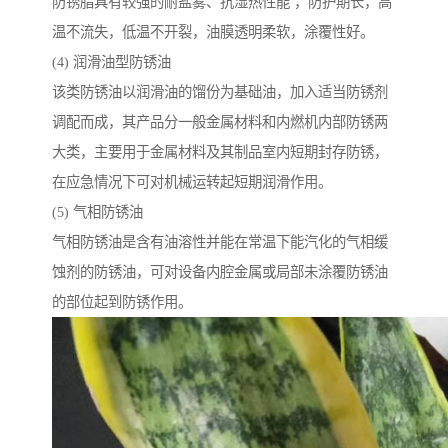
防锈脂具有较强的耐盐雾、抗湿热性能 ，防护期长，高
温不流失，低温不开裂，油膜透明柔软，涂覆性好。
(4) 润滑油型防锈油
该类防锈油以润滑油的馏份为基础油，加入适当防锈剂
调配而成，其产品分一般金属材料和内燃机内部防锈两
大类，主要用于金属材料及其制品室内短期封存防锈，
在应急情况下可对机械运转起短期润滑作用。
(5) 气相防锈油
气相防锈油是含有油溶性并能在常温下能汽化的气相缓
蚀剂的防锈油，可对设备内腔金属或局部未涂覆防锈油
的部位起到防锈作用。