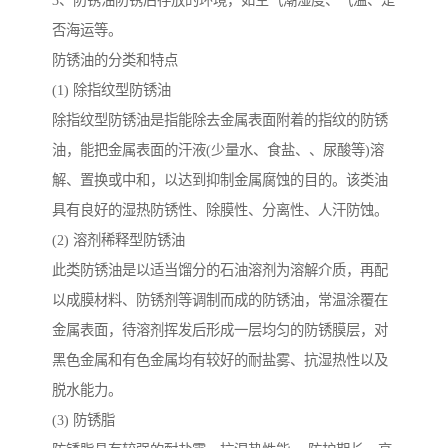
3、防锈油防锈后存放的环境，如空气潮湿度、气温、是
否海运等。
防锈油的分类和特点
(1) 除指纹型防锈油
除指纹型防锈油是指能除去金属表面附着的指纹的防锈
油，能把金属表面的汗液(少量水、食盐、、尿酸等)溶
解、置换或中和，以达到抑制金属腐蚀的目的。该类油
具有良好的湿热防锈性、除膜性、分离性、人汗防蚀。
(2) 溶剂稀释型防锈油
此类防锈油是以适当馏分的石油溶剂为溶解介质，再配
以成膜材料、防锈剂等调制而成的防锈油，常温涂覆在
金属表面，待溶剂挥发后形成一层均匀的防锈膜层，对
黑色金属和有色金属均有较好的耐盐雾、抗湿热性以及
脱水能力。
(3) 防锈脂