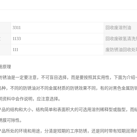
3311
回收废溶剂油
收
1133
回收废碳氢清洗
111
废防锈油回收处
用原理
防锈油是一定要注意，不可盲目选择，而是要按照其实用性，下面为介绍
属品种，不同的防锈油对不同金属材质的防锈效果不同，有的对黑色金属防
明资料中会作说明，应注意选择。
属产品的结构和大小，结构简单和表面积大的可选用溶剂稀释型或脂型，而
锈膜可除性。
属产品所处的环境和用途，分清是短期的工序防锈，还是同时带有短期润滑