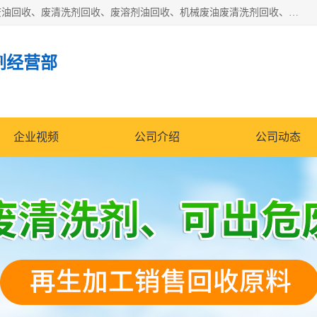
东莞市大岭山莞峰清洗剂经营部拥有的回收加工设备，大量废油回收、废清洗剂回收、废溶剂油回收、机械废油废清洗剂回收、废碳氢回收、碳氢液压油回收、碳氢二氯回收等废清洗剂处理；我们只是提供废旧化工原料的循环使用存放点，执行正规的存放，有正规的回收资质处理。同时我们公司批发零售回收级清洗剂，脱模油再生基础油，质量保证。
剂经营部
企业视频
公司介绍
公司动态