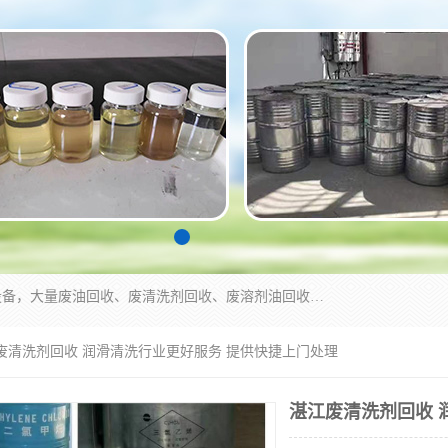
东莞市大岭山莞峰清洗剂经营部拥有的回收加工设备，大量废油回收、废清洗剂回收、废溶剂油回收、机械废油废清洗剂回收、废碳氢回收、碳氢液压油回收、碳氢二氯回收等废清洗剂处理；我们只是提供废旧化工原料的循环使用存放点，执行正规的存放，有正规的回收资质处理。同时我们公司批发零售回收级清洗剂，脱模油再生基础油，质量保证。
江废清洗剂回收 润滑清洗行业更好服务 提供快捷上门处理
湛江废清洗剂回收 