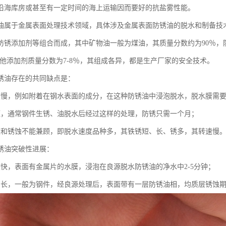
沿海库房或甚至有一定时间的海上运输因而要好的抗盐雾性能。
油属于金属表面处理技术领域，具体涉及金属表面防锈油的脱水和制备技
防锈添加剂等组合而成，其中矿物油一般为煤油，其质量分数约为90％，
，其他添加剂质量分数为7-8％，其组成各异，都是生产厂家的安全技术。
锈油存在的共同缺点是：
度慢，例如附着在钢水表面的成分，在这种防锈油中浸泡脱水，脱水膜需要10
短，通常钢件生锈、油脱水后经过这样的处理，防锈只需一个月；
度和锈蚀不能兼顾，即脱水速度品种多，其铁锈短、长、锈多，其转速慢
锈油突破性进展：
度快，表面有金属片的水膜，浸泡在良源脱水防锈油的净水中2-5分钟；
间长，一般为钢件，经良源处理后，表面带有一层防锈油相，均质层锈蚀期为