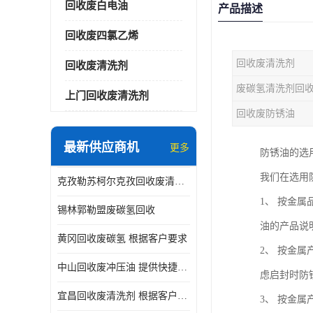
回收废白电油
产品描述
回收废四氯乙烯
回收废清洗剂
回收废清洗剂
废碳氢清洗剂回
上门回收废清洗剂
回收废防锈油
最新供应商机
更多
防锈油的选
我们在选用
克孜勒苏柯尔克孜回收废清洗剂
1、 按金
锡林郭勒盟废碳氢回收
油的产品说
黄冈回收废碳氢 根据客户要求
2、 按金
中山回收废冲压油 提供快捷上门处理
虑启封时防
宜昌回收废清洗剂 根据客户要求
3、 按金