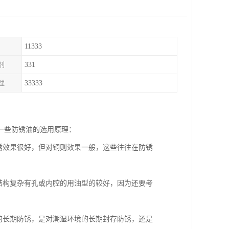
11333
剂
331
理
33333
一些防锈油的选用原理：
锈效果很好，但对铜则效果一般，这些往往在防锈
结构复杂有孔或内腔的用油型的较好，因为还要考
的长期防锈，是对潮湿环境的长期封存防锈，还是