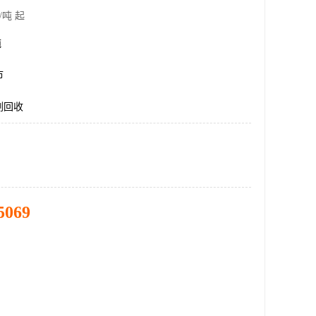
/吨 起
吨
市
剂回收
5069