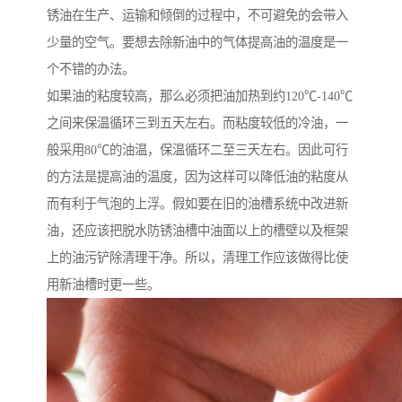
锈油在生产、运输和倾倒的过程中，不可避免的会带入
少量的空气。要想去除新油中的气体提高油的温度是一
个不错的办法。
如果油的粘度较高，那么必须把油加热到约120℃-140℃
之间来保温循环三到五天左右。而粘度较低的冷油，一
般采用80℃的油温，保温循环二至三天左右。因此可行
的方法是提高油的温度，因为这样可以降低油的粘度从
而有利于气泡的上浮。假如要在旧的油槽系统中改进新
油，还应该把脱水防锈油槽中油面以上的槽壁以及框架
上的油污铲除清理干净。所以，清理工作应该做得比使
用新油槽时更一些。