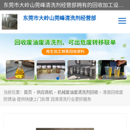
东莞市大岭山莞峰清洗剂经营部拥有的回收加工设备，大量废油回收、废清洗剂回收、废溶剂油回收、机械废油废清洗剂回收、废碳氢回收、碳氢液压油回收、碳氢二氯回收等废清洗剂处理；我们只是提供废旧化工原料的循环使用存放点，执行正规的存放，有正规的回收资质处理。同时我们公司批发零售回收级清洗剂，脱模油再生基础油，质量保证。
东莞市大岭山莞峰清洗剂经营部
废油回收
废清洗剂回收
废溶剂油回收
机械废油废清洗剂回收
废碳氢回收
碳氢液压油回收
当前位置：
首页
>
供应商机
>
机械废油废清洗剂回收
> 淮南回收废
碳氢二氯回收
回收废三四氯乙烯
防锈油 提供快捷上门处理 润滑清洗行业更好服务
回收废液压油
回收废切削油
回收废白电油
回收废四氯乙烯