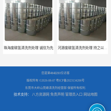
河源废碳氢清洗剂处理 持之以恒为客户服务
阳江回收废白电油 持之以恒为客户服务
您是第
4142211
位访客
版权所有 ©2026-08-07
粤ICP备2023134206号
东莞市大岭山莞峰清洗剂经营部
保留所有权利.
技术支持：
八方资源网
免责声明
管理员入口
网站地图
梅州回收废碳氢清洗剂 现款交易
惠州废白电油回收 持之以恒为客户服务