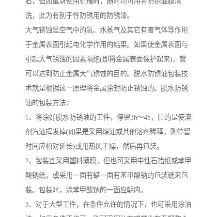
右，但如重新使用机械时，随时均可用将防锈油膜清
洗，此为有别于性防锈用的防锈漆。
大气锈蚀是空气中的氧、水蒸气及其它有害气体等作用
于金属表面引起电化学作用的结果。如果使金属表面与
引起大气锈蚀的因素隔绝(即将金属表面保护起来)，就
可以达到防止金属大气锈蚀的目的。脱水防锈油包装技
术就是根据这一原理将金属涂封防止锈蚀的。脱水防锈
油的包装方法：
1、将涂好脱水防锈油的工件，停留3h～4h，目的是使溶
剂汽油挥发掉(如果是采用煤油或其他溶剂稀释，则停留
时间应相对延长)或用热风干燥，然后再包装。
2、包装宜采用塑料薄膜，但也可采用中性石蜡纸或苯甲
酸钠纸，或采用一面有蜡一面有苯甲酸钠的包装纸来包
装。包装时，涂苯甲酸钠的一面应朝内。
3、对于大型工件，在条件允许的情况下，也可采用涂油