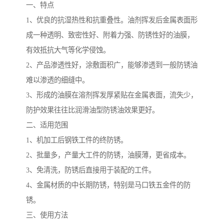
一、特点
1、优良的抗湿热性和抗重叠性。油剂挥发后金属表面形
成一种透明、致密性好、附着力强、防锈性好的油膜，
有效抵抗大气等化学侵蚀。
2、产品渗透性好，涂敷面积广，能够渗透到一般防锈油
难以渗透的细缝中。
3、形成的油膜在溶剂挥发厚紧贴在金属表面，流失少，
防护效果往往比润滑油型防锈油效果更好。
二、适用范围
1、机加工后钢铁工件的终防锈。
2、批量多，产量大工件的防锈，油膜薄，更省成本。
3、免清洗，防锈后直接用于装配的工件。
4、金属材质的中长期防锈，特别是马口铁五金件的防
锈。
三、使用方法