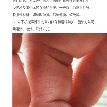
封存防锈，还要进行包装，保护防锈膜在运输库存中不
受破坏及减少腐蚀介质的入侵，一般选用油密封性好、
软膜性材料，如塑料薄膜、铝塑薄膜、蜡纸等。
6、对于机械零部件的室内储存和运输防护，施涂方法可
用浸涂，喷涂，刷涂方式。