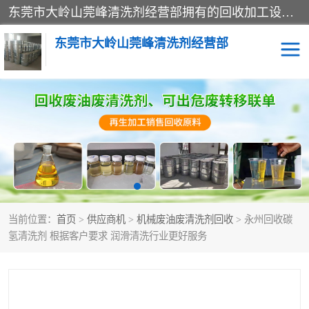
东莞市大岭山莞峰清洗剂经营部拥有的回收加工设备，大量废油回收、废清洗剂回收、废溶剂油回收、机械废油废清洗剂回收、废碳氢回收、碳氢液压油回收、碳氢二氯回收等废清洗剂处理；我们只是提供废旧化工原料的循环使用存放点，执行正规的存放，有正规的回收资质处理。同时我们公司批发零售回收级清洗剂，脱模油再生基础油，质量保证。
东莞市大岭山莞峰清洗剂经营部
废油回收
废清洗剂回收
废溶剂油回收
机械废油废清洗剂回收
废碳氢回收
碳氢液压油回收
当前位置：
首页
>
供应商机
>
机械废油废清洗剂回收
> 永州回收碳
碳氢二氯回收
回收废三四氯乙烯
氢清洗剂 根据客户要求 润滑清洗行业更好服务
回收废液压油
回收废切削油
回收废白电油
回收废四氯乙烯