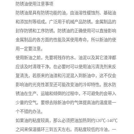
防锈油使用注意事项
防锈油是具有防锈功能的油，由油溶性缓蚀剂、基础油
和添加剂等组成。广泛用于机械产品防锈。金属制品的
封存防锈和工序防锈。防锈油的正确使用可以直接影响
金属制品的各方面的性能及其使用寿命，所以新油的使
用一定要注意。
使用新油之前，先要将残存的水、油泥以及其它渣滓都
应该及时清理干净。在必要时可以使用油污清洗剂来反
复清洗，若原来的油渣和污泥混入到新油中，这不仅会
影响油的光亮性甚至还可能改变油的冷却特性。脱水防
锈油在生产、运输和倾倒的过程中，不可避免的会带入
少量的空气。要想去除新油中的气体提高油的温度是一
个不错的办法。
如果油的粘度较高，那么必须把油加热到约120℃-140℃
之间来保温循环三到五天左右。而粘度较低的冷油，一