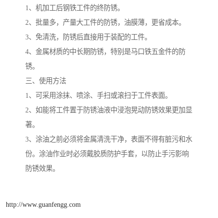
1、机加工后钢铁工件的终防锈。
2、批量多，产量大工件的防锈，油膜薄，更省成本。
3、免清洗，防锈后直接用于装配的工件。
4、金属材质的中长期防锈，特别是马口铁五金件的防
锈。
三、使用方法
1、可采用涂抹、喷涂、手扫或滚扫于工件表面。
2、如能将工件置于防锈油液中浸泡晃动防锈效果更加显
著。
3、涂油之前必须将金属清洗干净，表面不得有脏污和水
份。涂油作业时必须戴胶质防护手套，以防止手污影响
防锈效果。
http://www.guanfengg.com