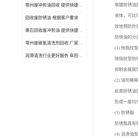
电镀防锈油
鄂州废冲剪油回收 提供快捷上门处理
液体，可比常
回收废防锈油 根据客户要求
效地预防外
黄石回收废冲剪油 提供快捷上门处理
防锈油的分
常州废碳氢清洗剂回收 厂家价格
(1) 除指纹
润滑清洗行业更好服务 阜阳回收废防锈油
除指纹型防
抑制金属腐
(2) 溶剂
此类防锈油
形成一层均
(3) 防锈脂
防锈脂具有
(4) 润滑油