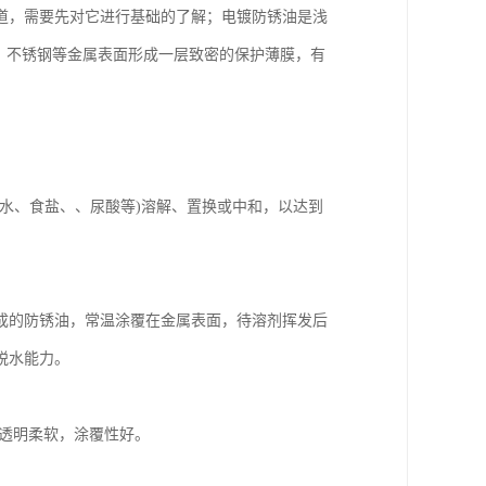
道，需要先对它进行基础的了解；电镀防锈油是浅
铜、铁、不锈钢等金属表面形成一层致密的保护薄膜，有
水、食盐、、尿酸等)溶解、置换或中和，以达到
成的防锈油，常温涂覆在金属表面，待溶剂挥发后
脱水能力。
膜透明柔软，涂覆性好。