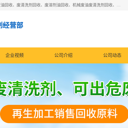
东莞市大岭山莞峰清洗剂经营部拥有的回收加工设备，大量废油回收、废清洗剂回收、废溶剂油回收、机械废油废清洗剂回收、废碳氢回收、碳氢液压油回收、碳氢二氯回收等废清洗剂处理；我们只是提供废旧化工原料的循环使用存放点，执行正规的存放，有正规的回收资质处理。同时我们公司批发零售回收级清洗剂，脱模油再生基础油，质量保证。
剂经营部
企业视频
公司介绍
公司动态