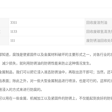
3311
回收废溶剂油
收
1133
回收废碳氢清洗
111
废防锈油回收处
都知道，腐蚀是使紧固件以及金属材料破坏的主要形式之一，对各行业的
、减少损失，就利用防锈油的防锈性能来防止这种情况发生。
金属制品，我们可以把它浸入液态防锈油中，再取出沥干即可；当然，还
品表面；除此之外，对一些大型金属制品进行喷涂，也是可行的，这样的
用浸入的方式来进行防腐的。
可以用在一些金属、机械加工以及紧固件的防锈上，不仅能起到良好的防