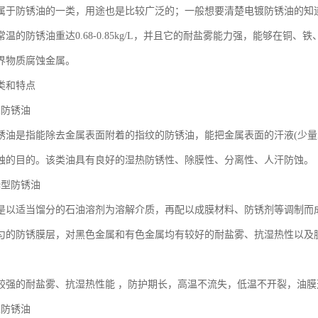
属于防锈油的一类，用途也是比较广泛的；一般想要清楚电镀防锈油的知
温的防锈油重达0.68-0.85kg/L，并且它的耐盐雾能力强，能够在
界物质腐蚀金属。
类和特点
型防锈油
锈油是指能除去金属表面附着的指纹的防锈油，能把金属表面的汗液(少量
蚀的目的。该类油具有良好的湿热防锈性、除膜性、分离性、人汗防蚀。
稀释型防锈油
是以适当馏分的石油溶剂为溶解介质，再配以成膜材料、防锈剂等调制而
匀的防锈膜层，对黑色金属和有色金属均有较好的耐盐雾、抗湿热性以及
较强的耐盐雾、抗湿热性能 ，防护期长，高温不流失，低温不开裂，油
型防锈油