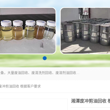
东莞市大岭山莞峰清洗剂经营部拥有的回收加工设备，大量废油回收、废清洗剂回收、废溶剂油回收、机械废油废清洗剂回收、废碳氢回收、碳氢液压油回收、碳氢二氯回收等废清洗剂处理；我们只是提供废旧化工原料的循环使用存放点，执行正规的存放，有正规的回收资质处理。同时我们公司批发零售回收级清洗剂，脱模油再生基础油，质量保证。
潭废冲剪油回收 根据客户要求
湘潭废冲剪油回收 