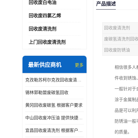
回收废白电油
产品描述
回收废四氯乙烯
回收废清洗剂
回收废清洗剂
废碳氢清洗剂回
上门回收废清洗剂
回收废防锈油
最新供应商机
更多
相信很多人
件收到锈蚀
克孜勒苏柯尔克孜回收废清洗剂
一般针对于
锡林郭勒盟废碳氢回收
涂于金属制
黄冈回收废碳氢 根据客户要求
品是可以利
中山回收废冲压油 提供快捷上门处理
防锈油一般
宜昌回收废清洗剂 根据客户要求
的质量。