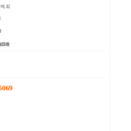
/吨 起
吨
市
油回收
5069