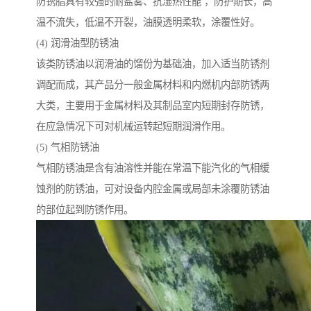
防锈脂具有较强的耐盐雾、抗湿热性能 ，防护期长，高
温不流失，低温不开裂，油膜透明柔软，涂覆性好。
(4) 润滑油型防锈油
该类防锈油以润滑油的馏份为基础油，加入适当防锈剂
调配而成，其产品分一般金属材料和内燃机内部防锈两
大类，主要用于金属材料及其制品室内短期封存防锈，
在应急情况下可对机械运转起短期润滑作用。
(5) 气相防锈油
气相防锈油是含有油溶性并能在常温下能汽化的气相缓
蚀剂的防锈油，可对设备内腔金属或局部未涂覆防锈油
的部位起到防锈作用。