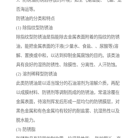
3、防锈油防锈后存放的环境，如空气潮湿度、气温、是
否海运等。
防锈油的分类和特点
(1) 除指纹型防锈油
除指纹型防锈油是指能除去金属表面附着的指纹的防锈
油，能把金属表面的汗液(少量水、食盐、、尿酸等)溶
解、置换或中和，以达到抑制金属腐蚀的目的。该类油
具有良好的湿热防锈性、除膜性、分离性、人汗防蚀。
(2) 溶剂稀释型防锈油
此类防锈油是以适当馏分的石油溶剂为溶解介质，再配
以成膜材料、防锈剂等调制而成的防锈油，常温涂覆在
金属表面，待溶剂挥发后形成一层均匀的防锈膜层，对
黑色金属和有色金属均有较好的耐盐雾、抗湿热性以及
脱水能力。
(3) 防锈脂