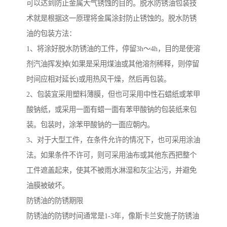
可以达到防止金属大气锈蚀的目的。脱水防锈油包装技
术就是根据这一原理将金属涂封防止锈蚀的。脱水防锈
油的包装方法：
1、将涂好脱水防锈油的工件，停留3h～4h，目的是使溶
剂汽油挥发掉(如果是采用煤油或其他溶剂稀释，则停留
时间应相对延长)或用热风干燥，然后再包装。
2、包装宜采用塑料薄膜，但也可采用中性石蜡纸或苯甲
酸钠纸，或采用一面有蜡一面有苯甲酸钠的包装纸来包
装。包装时，涂苯甲酸钠的一面应朝内。
3、对于大型工件，在条件允许的情况下，也可采用涂油
法。如果条件不许可，则可采用油布或其他东西把整个
工件遮盖起来，使其不被雨水淋湿和灰尘沾污，并避免
油膜被破坏。
防锈油的防锈期限
防锈油的防锈时间通常是1-3年，像斯卡兰安施子防锈油