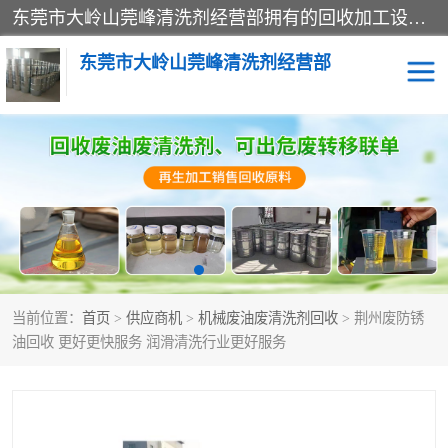
东莞市大岭山莞峰清洗剂经营部拥有的回收加工设备，大量废油回收、废清洗剂回收、废溶剂油回收、机械废油废清洗剂回收、废碳氢回收、碳氢液压油回收、碳氢二氯回收等废清洗剂处理；我们只是提供废旧化工原料的循环使用存放点，执行正规的存放，有正规的回收资质处理。同时我们公司批发零售回收级清洗剂，脱模油再生基础油，质量保证。
东莞市大岭山莞峰清洗剂经营部
废油回收
废清洗剂回收
废溶剂油回收
机械废油废清洗剂回收
废碳氢回收
碳氢液压油回收
当前位置：
首页
>
供应商机
>
机械废油废清洗剂回收
> 荆州废防锈
碳氢二氯回收
回收废三四氯乙烯
油回收 更好更快服务 润滑清洗行业更好服务
回收废液压油
回收废切削油
回收废白电油
回收废四氯乙烯