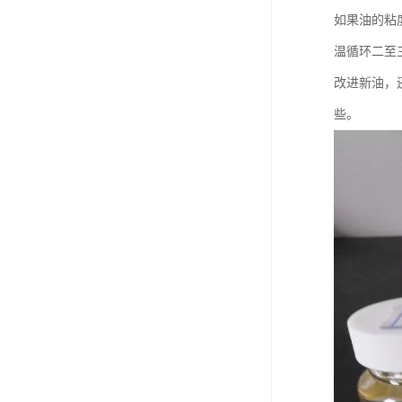
如果油的粘
温循环二至
改进新油，
些。