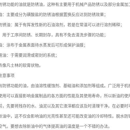
防锈功能的油就是防锈油，这种有主要用于机械产品防锈以及部分金属加
油：主要成分为磺酸盐的防锈油根据置换反应达到防锈效果；
防锈油：属于有挥发性新的石油溶剂，若是在常温可以进行溶剂稀释；
：用于工序间防锈、长期封存，具有不免去清洗步骤的功能；
油：涂布于金属表面待水蒸发后可形成保护油膜；
用油：于需要润滑或密封的系统；
点像凡士林的软膏状物。
注意事项
有防锈功能的油，由油溶性缓蚀剂、基础油和添加剂等组成。广泛用于机
使用可以直接影响金属制品的各方面的性能及其使用寿命，所以新油的使
前，先要将残存的水、油泥以及其它渣滓都应该及时清理干净。在必要时
新油中，这不仅会影响油的光亮性甚至还可能改变油的冷却特性。脱水防
空气。要想去除新油中的气体提高油的温度是一个不错的办法。