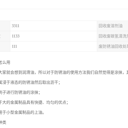
3311
回收废溶剂油
收
1133
回收废碳氢清洗
111
废防锈油回收处
怎么用
大家就会想到润滑油，所以对于防锈油的使用方法我们自然觉得是涂抹，
属浸于液态的防锈油然后取出沥干；
刷子进行防锈油的涂抹；
于大的金属制品具有快捷、均匀的优点；
用于小型金属制品的上油。
种类