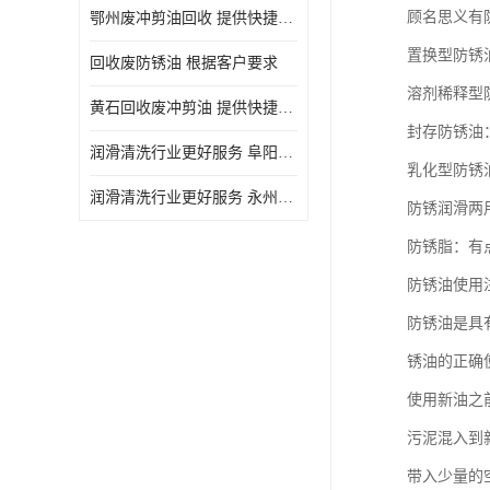
顾名思义有
鄂州废冲剪油回收 提供快捷上门处理
置换型防锈
回收废防锈油 根据客户要求
溶剂稀释型
黄石回收废冲剪油 提供快捷上门处理
封存防锈油
润滑清洗行业更好服务 阜阳回收废防锈油
乳化型防锈
润滑清洗行业更好服务 永州废冲剪油回收
防锈润滑两
防锈脂：有
防锈油使用
防锈油是具
锈油的正确
使用新油之
污泥混入到
带入少量的