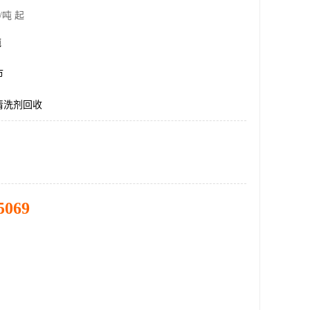
/吨 起
吨
市
清洗剂回收
5069