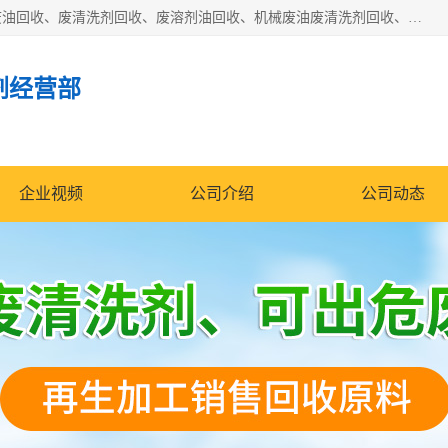
东莞市大岭山莞峰清洗剂经营部拥有的回收加工设备，大量废油回收、废清洗剂回收、废溶剂油回收、机械废油废清洗剂回收、废碳氢回收、碳氢液压油回收、碳氢二氯回收等废清洗剂处理；我们只是提供废旧化工原料的循环使用存放点，执行正规的存放，有正规的回收资质处理。同时我们公司批发零售回收级清洗剂，脱模油再生基础油，质量保证。
剂经营部
企业视频
公司介绍
公司动态