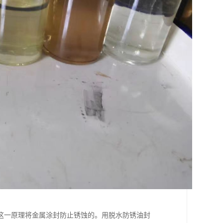
这一原理将金属涂封防止锈蚀的。用脱水防锈油封