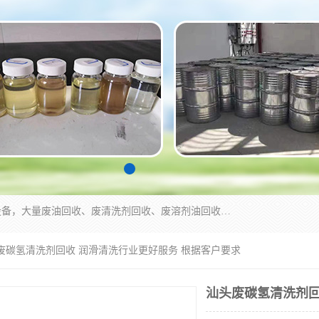
东莞市大岭山莞峰清洗剂经营部拥有的回收加工设备，大量废油回收、废清洗剂回收、废溶剂油回收、机械废油废清洗剂回收、废碳氢回收、碳氢液压油回收、碳氢二氯回收等废清洗剂处理；我们只是提供废旧化工原料的循环使用存放点，执行正规的存放，有正规的回收资质处理。同时我们公司批发零售回收级清洗剂，脱模油再生基础油，质量保证。
头废碳氢清洗剂回收 润滑清洗行业更好服务 根据客户要求
汕头废碳氢清洗剂回