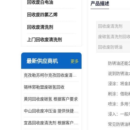
回收废白电油
产品描述
回收废四氯乙烯
回收废清洗剂
回收废清洗剂
废碳氢清洗剂回
上门回收废清洗剂
回收废防锈油
最新供应商机
更多
防锈油还能
说到防锈油
克孜勒苏柯尔克孜回收废清洗剂
浸涂：将金
锡林郭勒盟废碳氢回收
刷涂：借助
黄冈回收废碳氢 根据客户要求
喷涂：多用
中山回收废冲压油 提供快捷上门处理
浸入：一般
宜昌回收废清洗剂 根据客户要求
常见防锈油