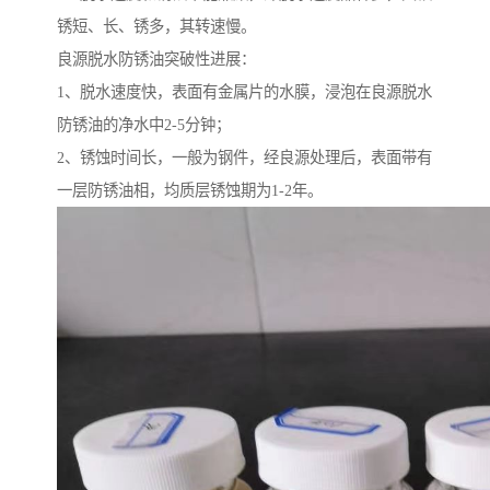
锈短、长、锈多，其转速慢。
良源脱水防锈油突破性进展：
1、脱水速度快，表面有金属片的水膜，浸泡在良源脱水
防锈油的净水中2-5分钟；
2、锈蚀时间长，一般为钢件，经良源处理后，表面带有
一层防锈油相，均质层锈蚀期为1-2年。