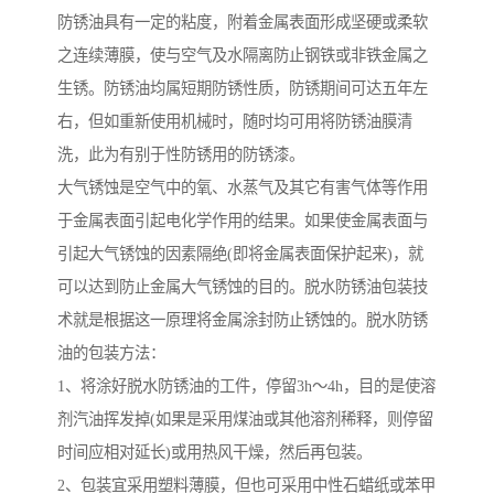
防锈油具有一定的粘度，附着金属表面形成坚硬或柔软
之连续薄膜，使与空气及水隔离防止钢铁或非铁金属之
生锈。防锈油均属短期防锈性质，防锈期间可达五年左
右，但如重新使用机械时，随时均可用将防锈油膜清
洗，此为有别于性防锈用的防锈漆。
大气锈蚀是空气中的氧、水蒸气及其它有害气体等作用
于金属表面引起电化学作用的结果。如果使金属表面与
引起大气锈蚀的因素隔绝(即将金属表面保护起来)，就
可以达到防止金属大气锈蚀的目的。脱水防锈油包装技
术就是根据这一原理将金属涂封防止锈蚀的。脱水防锈
油的包装方法：
1、将涂好脱水防锈油的工件，停留3h～4h，目的是使溶
剂汽油挥发掉(如果是采用煤油或其他溶剂稀释，则停留
时间应相对延长)或用热风干燥，然后再包装。
2、包装宜采用塑料薄膜，但也可采用中性石蜡纸或苯甲