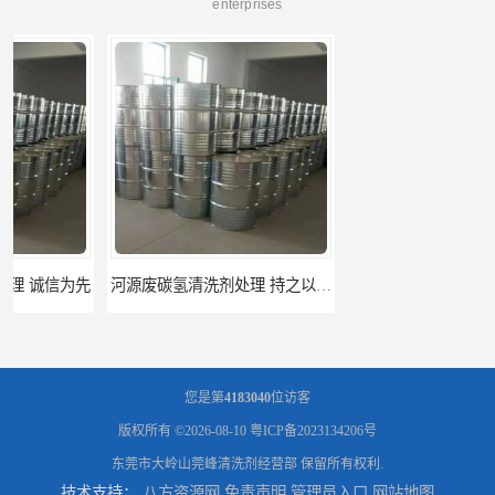
enterprises
河源废碳氢清洗剂处理 持之以恒为客户服务
阳江回收废白电油 持之以恒为客户服务
您是第
4183040
位访客
版权所有 ©2026-08-10
粤ICP备2023134206号
东莞市大岭山莞峰清洗剂经营部
保留所有权利.
技术支持：
八方资源网
免责声明
管理员入口
网站地图