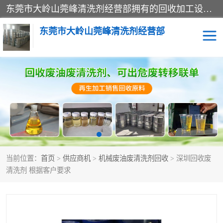
东莞市大岭山莞峰清洗剂经营部拥有的回收加工设备，大量废油回收、废清洗剂回收、废溶剂油回收、机械废油废清洗剂回收、废碳氢回收、碳氢液压油回收、碳氢二氯回收等废清洗剂处理；我们只是提供废旧化工原料的循环使用存放点，执行正规的存放，有正规的回收资质处理。同时我们公司批发零售回收级清洗剂，脱模油再生基础油，质量保证。
东莞市大岭山莞峰清洗剂经营部
废油回收
废清洗剂回收
废溶剂油回收
机械废油废清洗剂回收
废碳氢回收
碳氢液压油回收
当前位置：
首页
>
供应商机
>
机械废油废清洗剂回收
> 深圳回收废
碳氢二氯回收
回收废三四氯乙烯
清洗剂 根据客户要求
回收废液压油
回收废切削油
回收废白电油
回收废四氯乙烯