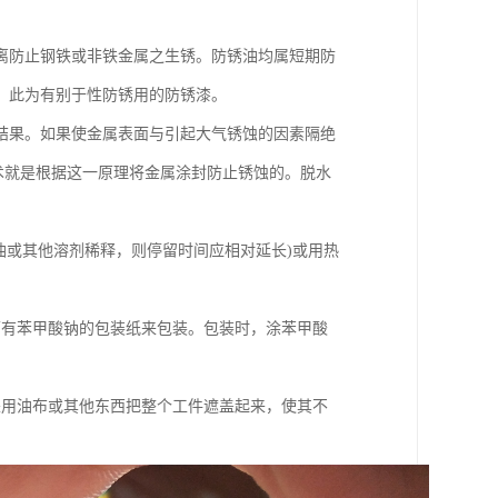
离防止钢铁或非铁金属之生锈。防锈油均属短期防
，此为有别于性防锈用的防锈漆。
结果。如果使金属表面与引起大气锈蚀的因素隔绝
术就是根据这一原理将金属涂封防止锈蚀的。脱水
煤油或其他溶剂稀释，则停留时间应相对延长)或用热
面有苯甲酸钠的包装纸来包装。包装时，涂苯甲酸
采用油布或其他东西把整个工件遮盖起来，使其不