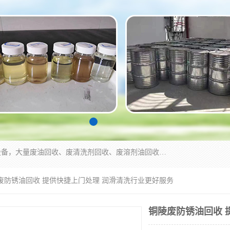
东莞市大岭山莞峰清洗剂经营部拥有的回收加工设备，大量废油回收、废清洗剂回收、废溶剂油回收、机械废油废清洗剂回收、废碳氢回收、碳氢液压油回收、碳氢二氯回收等废清洗剂处理；我们只是提供废旧化工原料的循环使用存放点，执行正规的存放，有正规的回收资质处理。同时我们公司批发零售回收级清洗剂，脱模油再生基础油，质量保证。
陵废防锈油回收 提供快捷上门处理 润滑清洗行业更好服务
铜陵废防锈油回收 