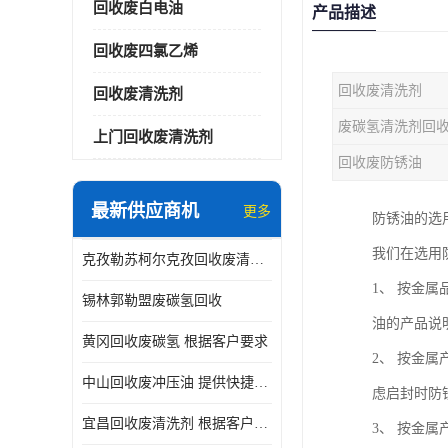
回收废白电油
产品描述
回收废四氯乙烯
回收废清洗剂
回收废清洗剂
废碳氢清洗剂回
上门回收废清洗剂
回收废防锈油
最新供应商机
更多
防锈油的选
我们在选用
克孜勒苏柯尔克孜回收废清洗剂
1、 按金
锡林郭勒盟废碳氢回收
油的产品说
黄冈回收废碳氢 根据客户要求
2、 按金
中山回收废冲压油 提供快捷上门处理
虑启封时防
宜昌回收废清洗剂 根据客户要求
3、 按金