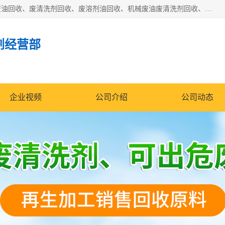
东莞市大岭山莞峰清洗剂经营部拥有的回收加工设备，大量废油回收、废清洗剂回收、废溶剂油回收、机械废油废清洗剂回收、废碳氢回收、碳氢液压油回收、碳氢二氯回收等废清洗剂处理；我们只是提供废旧化工原料的循环使用存放点，执行正规的存放，有正规的回收资质处理。同时我们公司批发零售回收级清洗剂，脱模油再生基础油，质量保证。
剂经营部
企业视频
公司介绍
公司动态