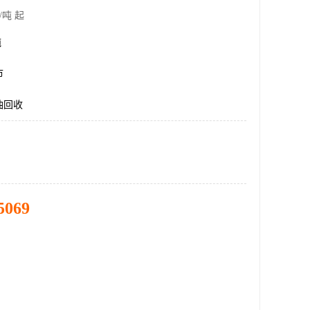
/吨 起
吨
市
油回收
5069