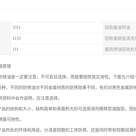
3311
回收废溶剂油
收
1133
回收废碳氢清洗
111
废防锈油回收处
用原理
防锈油是一定要注意，不可盲目选择，而是要按照其实用性，下面为介绍
属品种，不同的防锈油对不同金属材质的防锈效果不同，有的对黑色金属防
明资料中会作说明，应注意选择。
属产品的结构和大小，结构简单和表面积大的可选用溶剂稀释型或脂型，而
锈膜可除性。
属产品所处的环境和用途，分清是短期的工序防锈，还是同时带有短期润滑