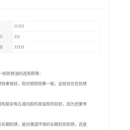
11333
剂
331
理
33333
一些防锈油的选用原理：
锈效果很好，但对铜则效果一般，这些往往在防锈
结构复杂有孔或内腔的用油型的较好，因为还要考
的长期防锈，是对潮湿环境的长期封存防锈，还是