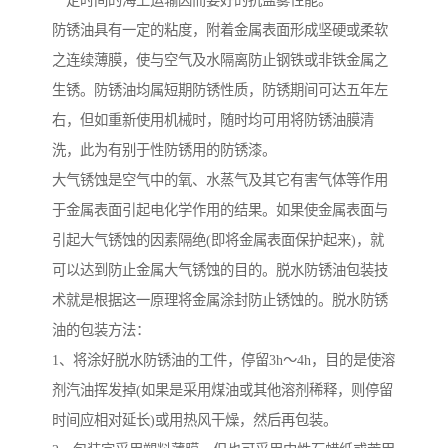
一定时间的海上运输因而要好的抗盐雾性能。
防锈油具有一定的粘度，附着金属表面形成坚硬或柔软
之连续薄膜，使与空气及水隔离防止钢铁或非铁金属之
生锈。防锈油均属短期防锈性质，防锈期间可达五年左
右，但如重新使用机械时，随时均可用将防锈油膜清
洗，此为有别于性防锈用的防锈漆。
大气锈蚀是空气中的氧、水蒸气及其它有害气体等作用
于金属表面引起电化学作用的结果。如果使金属表面与
引起大气锈蚀的因素隔绝(即将金属表面保护起来)，就
可以达到防止金属大气锈蚀的目的。脱水防锈油包装技
术就是根据这一原理将金属涂封防止锈蚀的。脱水防锈
油的包装方法：
1、将涂好脱水防锈油的工件，停留3h～4h，目的是使溶
剂汽油挥发掉(如果是采用煤油或其他溶剂稀释，则停留
时间应相对延长)或用热风干燥，然后再包装。