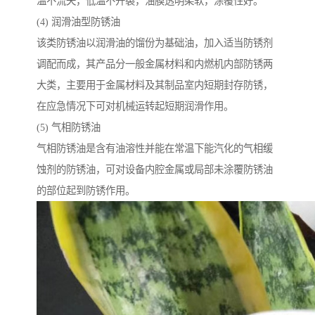
温不流失，低温不开裂，油膜透明柔软，涂覆性好。
(4) 润滑油型防锈油
该类防锈油以润滑油的馏份为基础油，加入适当防锈剂
调配而成，其产品分一般金属材料和内燃机内部防锈两
大类，主要用于金属材料及其制品室内短期封存防锈，
在应急情况下可对机械运转起短期润滑作用。
(5) 气相防锈油
气相防锈油是含有油溶性并能在常温下能汽化的气相缓
蚀剂的防锈油，可对设备内腔金属或局部未涂覆防锈油
的部位起到防锈作用。