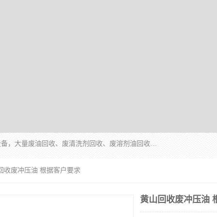
东莞市大岭山莞峰清洗剂经营部拥有的回收加工设备，大量废油回收、废清洗剂回收、废溶剂油回收、机械废油废清洗剂回收、废碳氢回收、碳氢液压油回收、碳氢二氯回收等废清洗剂处理；我们只是提供废旧化工原料的循环使用存放点，执行正规的存放，有正规的回收资质处理。同时我们公司批发零售回收级清洗剂，脱模油再生基础油，质量保证。
山回收废冲压油 根据客户要求
黄山回收废冲压油 