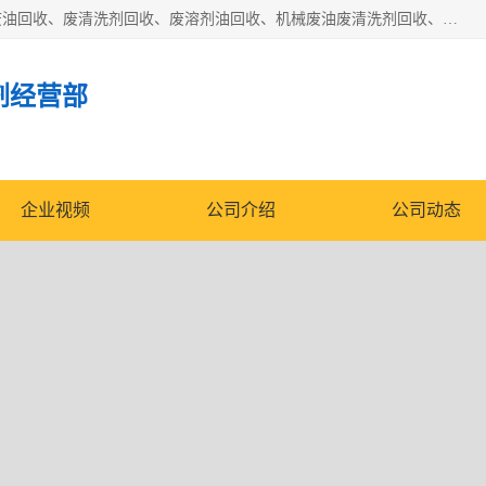
东莞市大岭山莞峰清洗剂经营部拥有的回收加工设备，大量废油回收、废清洗剂回收、废溶剂油回收、机械废油废清洗剂回收、废碳氢回收、碳氢液压油回收、碳氢二氯回收等废清洗剂处理；我们只是提供废旧化工原料的循环使用存放点，执行正规的存放，有正规的回收资质处理。同时我们公司批发零售回收级清洗剂，脱模油再生基础油，质量保证。
剂经营部
企业视频
公司介绍
公司动态