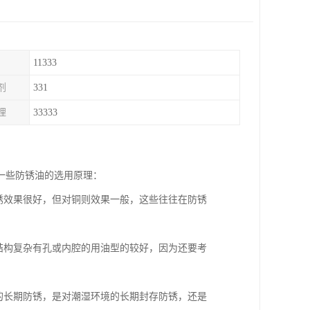
11333
剂
331
理
33333
一些防锈油的选用原理：
锈效果很好，但对铜则效果一般，这些往往在防锈
结构复杂有孔或内腔的用油型的较好，因为还要考
的长期防锈，是对潮湿环境的长期封存防锈，还是