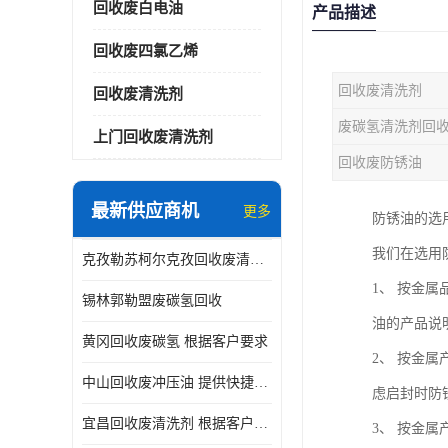
回收废白电油
产品描述
回收废四氯乙烯
回收废清洗剂
回收废清洗剂
废碳氢清洗剂回
上门回收废清洗剂
回收废防锈油
最新供应商机
更多
防锈油的选
我们在选用
克孜勒苏柯尔克孜回收废清洗剂
1、 按金
锡林郭勒盟废碳氢回收
油的产品说
黄冈回收废碳氢 根据客户要求
2、 按金
中山回收废冲压油 提供快捷上门处理
虑启封时防
宜昌回收废清洗剂 根据客户要求
3、 按金