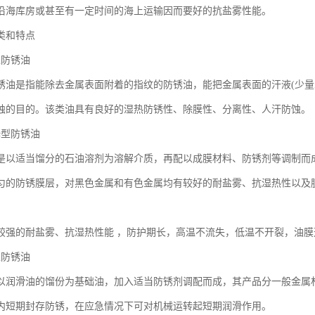
沿海库房或甚至有一定时间的海上运输因而要好的抗盐雾性能。
类和特点
型防锈油
锈油是指能除去金属表面附着的指纹的防锈油，能把金属表面的汗液(少量
蚀的目的。该类油具有良好的湿热防锈性、除膜性、分离性、人汗防蚀。
稀释型防锈油
是以适当馏分的石油溶剂为溶解介质，再配以成膜材料、防锈剂等调制而
匀的防锈膜层，对黑色金属和有色金属均有较好的耐盐雾、抗湿热性以及
较强的耐盐雾、抗湿热性能 ，防护期长，高温不流失，低温不开裂，油
型防锈油
以润滑油的馏份为基础油，加入适当防锈剂调配而成，其产品分一般金属
内短期封存防锈，在应急情况下可对机械运转起短期润滑作用。