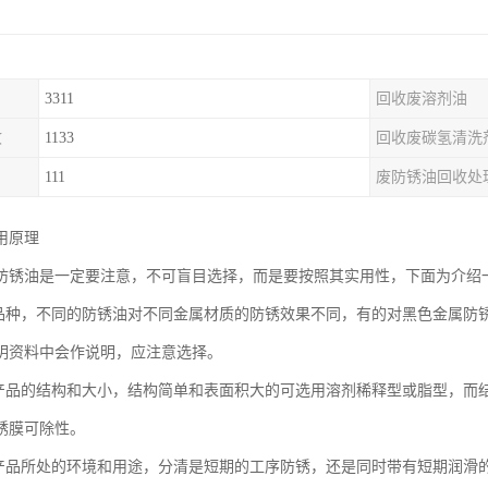
3311
回收废溶剂油
收
1133
回收废碳氢清洗
111
废防锈油回收处
用原理
防锈油是一定要注意，不可盲目选择，而是要按照其实用性，下面为介绍
属品种，不同的防锈油对不同金属材质的防锈效果不同，有的对黑色金属防
明资料中会作说明，应注意选择。
属产品的结构和大小，结构简单和表面积大的可选用溶剂稀释型或脂型，而
锈膜可除性。
属产品所处的环境和用途，分清是短期的工序防锈，还是同时带有短期润滑