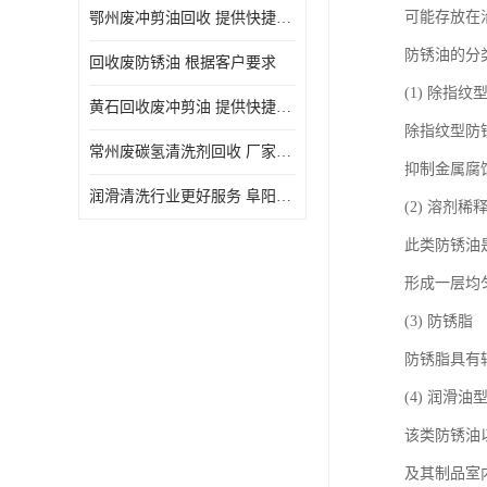
可能存放在
鄂州废冲剪油回收 提供快捷上门处理
防锈油的分
回收废防锈油 根据客户要求
(1) 除指纹
黄石回收废冲剪油 提供快捷上门处理
除指纹型防
常州废碳氢清洗剂回收 厂家价格
抑制金属腐
润滑清洗行业更好服务 阜阳回收废防锈油
(2) 溶剂
此类防锈油
形成一层均
(3) 防锈脂
防锈脂具有
(4) 润滑油
该类防锈油
及其制品室