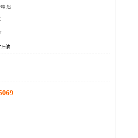
/吨 起
吨
市
冲压油
5069