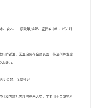
水、食盐、、尿酸等)溶解、置换或中和，以达到
成的防锈油，常温涂覆在金属表面，待溶剂挥发后
脱水能力。
膜透明柔软，涂覆性好。
材料和内燃机内部防锈两大类，主要用于金属材料