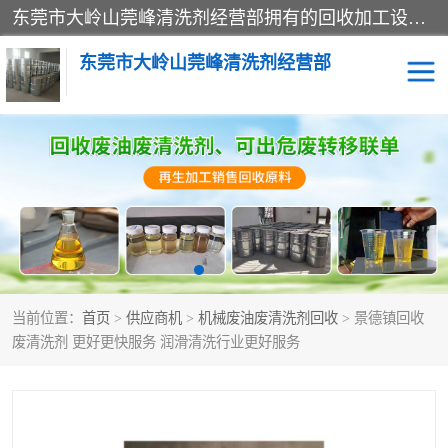
东莞市大岭山莞峰清洗剂经营部拥有的回收加工设备，大量废油回收、废清洗剂回收、废溶剂油回收、机械废油废清洗剂回收、废碳氢回收、碳氢液压油回收、碳氢二氯回收等废清洗剂处理；我们只是提供废旧化工原料的循环使用存放点，执行正规的存放，有正规的回收资质处理。同时我们公司批发零售回收级清洗剂，脱模油再生基础油，质量保证。
东莞市大岭山莞峰清洗剂经营部
废油回收
废清洗剂回收
废溶剂油回收
机械废油废清洗剂回收
废碳氢回收
碳氢液压油回收
当前位置：
首页
>
供应商机
>
机械废油废清洗剂回收
> 景德镇回收
碳氢二氯回收
回收废三四氯乙烯
废清洗剂 更好更快服务 润滑清洗行业更好服务
回收废液压油
回收废切削油
回收废白电油
回收废四氯乙烯