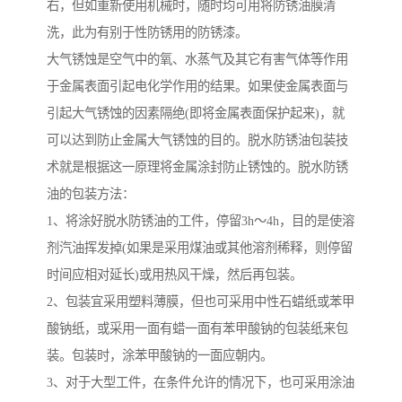
右，但如重新使用机械时，随时均可用将防锈油膜清
洗，此为有别于性防锈用的防锈漆。
大气锈蚀是空气中的氧、水蒸气及其它有害气体等作用
于金属表面引起电化学作用的结果。如果使金属表面与
引起大气锈蚀的因素隔绝(即将金属表面保护起来)，就
可以达到防止金属大气锈蚀的目的。脱水防锈油包装技
术就是根据这一原理将金属涂封防止锈蚀的。脱水防锈
油的包装方法：
1、将涂好脱水防锈油的工件，停留3h～4h，目的是使溶
剂汽油挥发掉(如果是采用煤油或其他溶剂稀释，则停留
时间应相对延长)或用热风干燥，然后再包装。
2、包装宜采用塑料薄膜，但也可采用中性石蜡纸或苯甲
酸钠纸，或采用一面有蜡一面有苯甲酸钠的包装纸来包
装。包装时，涂苯甲酸钠的一面应朝内。
3、对于大型工件，在条件允许的情况下，也可采用涂油