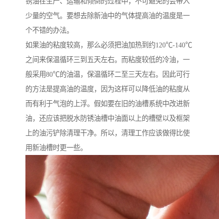
锈油在生产、运输和倾倒的过程中，不可避免的会带入
少量的空气。要想去除新油中的气体提高油的温度是一
个不错的办法。
如果油的粘度较高，那么必须把油加热到约120℃-140℃
之间来保温循环三到五天左右。而粘度较低的冷油，一
般采用80℃的油温，保温循环二至三天左右。因此可行
的方法是提高油的温度，因为这样可以降低油的粘度从
而有利于气泡的上浮。假如要在旧的油槽系统中改进新
油，还应该把脱水防锈油槽中油面以上的槽壁以及框架
上的油污铲除清理干净。所以，清理工作应该做得比使
用新油槽时更一些。