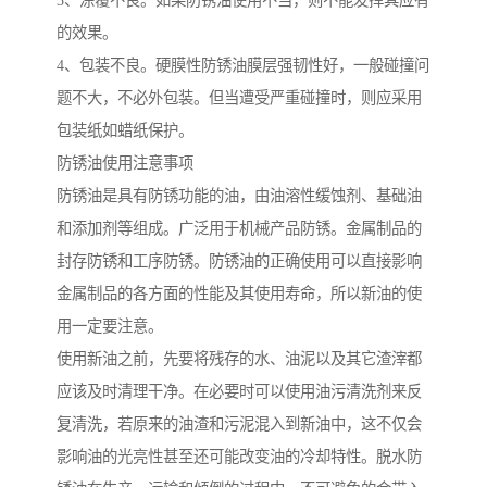
3、涂覆不良。如果防锈油使用不当，则不能发挥其应有
的效果。
4、包装不良。硬膜性防锈油膜层强韧性好，一般碰撞问
题不大，不必外包装。但当遭受严重碰撞时，则应采用
包装纸如蜡纸保护。
防锈油使用注意事项
防锈油是具有防锈功能的油，由油溶性缓蚀剂、基础油
和添加剂等组成。广泛用于机械产品防锈。金属制品的
封存防锈和工序防锈。防锈油的正确使用可以直接影响
金属制品的各方面的性能及其使用寿命，所以新油的使
用一定要注意。
使用新油之前，先要将残存的水、油泥以及其它渣滓都
应该及时清理干净。在必要时可以使用油污清洗剂来反
复清洗，若原来的油渣和污泥混入到新油中，这不仅会
影响油的光亮性甚至还可能改变油的冷却特性。脱水防