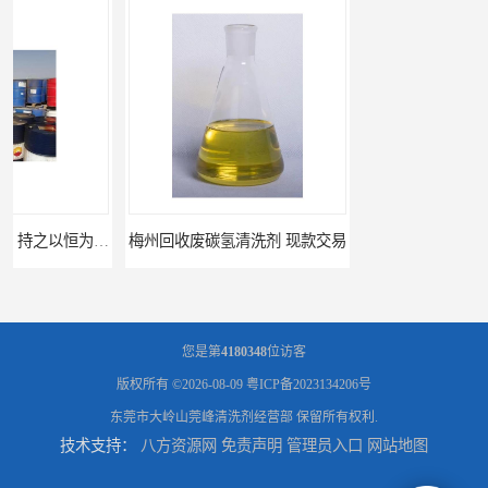
梅州回收废碳氢清洗剂 现款交易
惠州废白电油回收 持之以恒为客户服务
您是第
4180348
位访客
版权所有 ©2026-08-09
粤ICP备2023134206号
东莞市大岭山莞峰清洗剂经营部
保留所有权利.
技术支持：
八方资源网
免责声明
管理员入口
网站地图