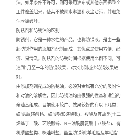
法。如果条件不许可，则可采用油布或其他东西把整个
工件遮盖起来，使其不被雨水淋湿和灰尘沾污，并避免
油膜被破坏。
防锈剂和防锈油的区别
防锈剂，它是一种水性的产品，也称防锈液，是由一些
起防锈作用的添加剂配制而成。其优点是使用方便、经
济、易清洗。防锈剂的防锈时间根据使用比例不同，可
达到1月至一年的防锈效果，对水比例越少防锈效果较
好。
由添加剂调配成的防锈油，必须对金属有充分的吸附性
和对油的溶解性，因此防锈油均由很强的性基和适当的
亲油基组成。目前使用较广、效果较好的有以下几类：
磺酸盐(磺酸钙、磺酸钠和磺酸钡)、羧酸及其盐类(十二
烯基丁二酸、环烷酸锌、N－油酰肌氨酸十八胺盐)、有
机磷酸盐类、咪唑啉盐、酯型防锈剂(羊毛脂及羊毛脂