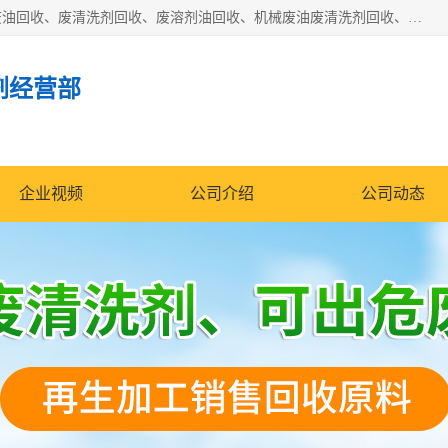
东莞市大岭山莞峰清洗剂经营部拥有的回收加工设备，大量废油回收、废清洗剂回收、废溶剂油回收、机械废油废清洗剂回收、废碳氢回收、碳氢液压油回收、碳氢二氯回收等废清洗剂处理；我们只是提供废旧化工原料的循环使用存放点，执行正规的存放，有正规的回收资质处理。同时我们公司批发零售回收级清洗剂，脱模油再生基础油，质量保证。
剂经营部
企业视频
公司介绍
公司动态