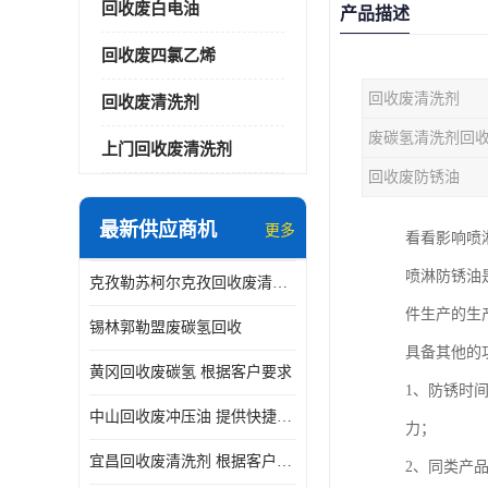
回收废白电油
产品描述
回收废四氯乙烯
回收废清洗剂
回收废清洗剂
废碳氢清洗剂回
上门回收废清洗剂
回收废防锈油
最新供应商机
更多
看看影响喷
喷淋防锈油
克孜勒苏柯尔克孜回收废清洗剂
件生产的生
锡林郭勒盟废碳氢回收
具备其他的
黄冈回收废碳氢 根据客户要求
1、防锈时
中山回收废冲压油 提供快捷上门处理
力；
宜昌回收废清洗剂 根据客户要求
2、同类产