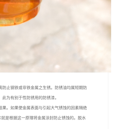
离防止钢铁或非铁金属之生锈。防锈油均属短期防
，此为有别于性防锈用的防锈漆。
结果。如果使金属表面与引起大气锈蚀的因素隔绝
术就是根据这一原理将金属涂封防止锈蚀的。脱水