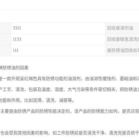
3311
回收废溶剂油
收
1133
回收废碳氢清洗
111
废防锈油回收处
淋防锈油的因素
是一款外观呈红褐色具有防锈功能的油溶剂，由油溶性缓蚀剂、基础油和
产工艺、清洗、包装及温度、湿度、大气污染等条件密切相关，把防锈油
功能和作用，比如润滑、清洗、减振等。
间主要是由防锈产品的防锈性能决定的，该产品的防锈能力如何，是否达
品也会受到其他因素的影响，如工件防锈前是否清洗干净、清洗完是否烘