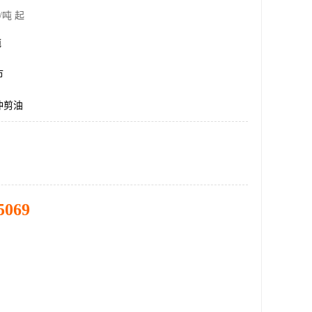
/吨 起
吨
市
冲剪油
5069