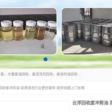
东莞市大岭山莞峰清洗剂经营部拥有的回收加工设备，大量废油回收、废清洗剂回收、废溶剂油回收、机械废油废清洗剂回收、废碳氢回收、碳氢液压油回收、碳氢二氯回收等废清洗剂处理；我们只是提供废旧化工原料的循环使用存放点，执行正规的存放，有正规的回收资质处理。同时我们公司批发零售回收级清洗剂，脱模油再生基础油，质量保证。
浮回收废冲剪油 润滑清洗行业更好服务 提供快捷上门处理
云浮回收废冲剪油 