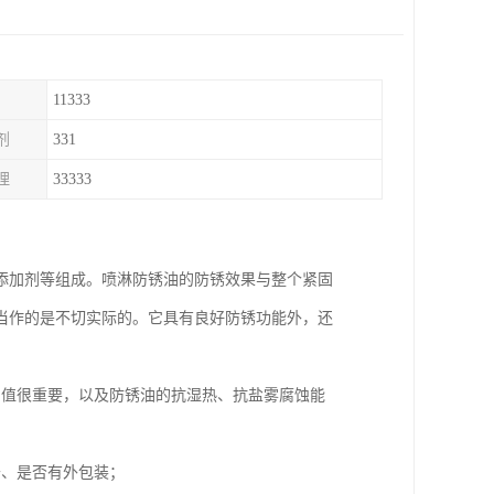
11333
剂
331
理
33333
添加剂等组成。喷淋防锈油的防锈效果与整个紧固
当作的是不切实际的。它具有良好防锈功能外，还
到值很重要，以及防锈油的抗湿热、抗盐雾腐蚀能
干、是否有外包装；