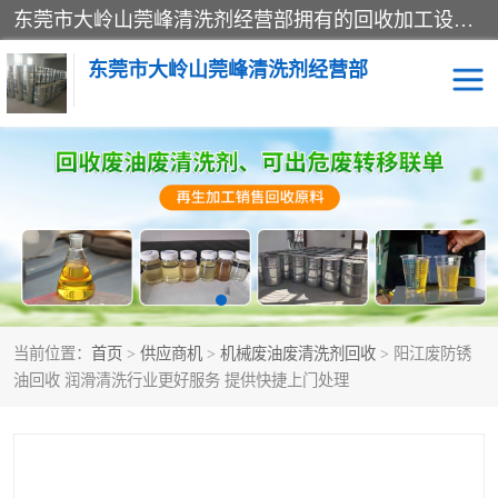
东莞市大岭山莞峰清洗剂经营部拥有的回收加工设备，大量废油回收、废清洗剂回收、废溶剂油回收、机械废油废清洗剂回收、废碳氢回收、碳氢液压油回收、碳氢二氯回收等废清洗剂处理；我们只是提供废旧化工原料的循环使用存放点，执行正规的存放，有正规的回收资质处理。同时我们公司批发零售回收级清洗剂，脱模油再生基础油，质量保证。
东莞市大岭山莞峰清洗剂经营部
废油回收
废清洗剂回收
废溶剂油回收
机械废油废清洗剂回收
废碳氢回收
碳氢液压油回收
当前位置：
首页
>
供应商机
>
机械废油废清洗剂回收
> 阳江废防锈
碳氢二氯回收
回收废三四氯乙烯
油回收 润滑清洗行业更好服务 提供快捷上门处理
回收废液压油
回收废切削油
回收废白电油
回收废四氯乙烯