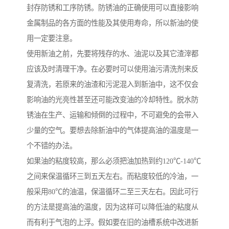
封存防锈和工序防锈。防锈油的正确使用可以直接影响
金属制品的各方面的性能及其使用寿命，所以新油的使
用一定要注意。
使用新油之前，先要将残存的水、油泥以及其它渣滓都
应该及时清理干净。在必要时可以使用油污清洗剂来反
复清洗，若原来的油渣和污泥混入到新油中，这不仅会
影响油的光亮性甚至还可能改变油的冷却特性。脱水防
锈油在生产、运输和倾倒的过程中，不可避免的会带入
少量的空气。要想去除新油中的气体提高油的温度是一
个不错的办法。
如果油的粘度较高，那么必须把油加热到约120℃-140℃
之间来保温循环三到五天左右。而粘度较低的冷油，一
般采用80℃的油温，保温循环二至三天左右。因此可行
的方法是提高油的温度，因为这样可以降低油的粘度从
而有利于气泡的上浮。假如要在旧的油槽系统中改进新