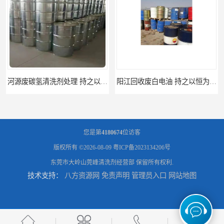
阳江回收废白电油 持之以恒为客户服务
梅州回收废碳氢清洗剂 现款交易
您是第
4180674
位访客
版权所有 ©2026-08-09
粤ICP备2023134206号
东莞市大岭山莞峰清洗剂经营部
保留所有权利.
技术支持：
八方资源网
免责声明
管理员入口
网站地图
惠州废白电油回收 持之以恒为客户服务
清远废碳氢清洗剂回收 诚信为先