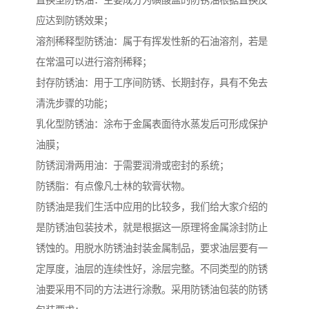
置换型防锈油：主要成分为磺酸盐的防锈油根据置换反
应达到防锈效果；
溶剂稀释型防锈油：属于有挥发性新的石油溶剂，若是
在常温可以进行溶剂稀释；
封存防锈油：用于工序间防锈、长期封存，具有不免去
清洗步骤的功能；
乳化型防锈油：涂布于金属表面待水蒸发后可形成保护
油膜；
防锈润滑两用油：于需要润滑或密封的系统；
防锈脂：有点像凡士林的软膏状物。
防锈油是我们生活中应用的比较多，我们给大家介绍的
是防锈油包装技术，就是根据这一原理将金属涂封防止
锈蚀的。用脱水防锈油封装金属制品，要求油层要有一
定厚度，油层的连续性好，涂层完整。不同类型的防锈
油要采用不同的方法进行涂敷。采用防锈油包装的防锈