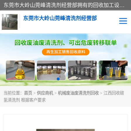
东莞市大岭山莞峰清洗剂经营部拥有的回收加工设备，大量废油回收、废清洗剂回收、废溶剂油回收、机械废油废清洗剂回收、废碳氢回收、碳氢液压油回收、碳氢二氯回收等废清洗剂处理；我们只是提供废旧化工原料的循环使用存放点，执行正规的存放，有正规的回收资质处理。同时我们公司批发零售回收级清洗剂，脱模油再生基础油，质量保证。
东莞市大岭山莞峰清洗剂经营部
废油回收
废清洗剂回收
废溶剂油回收
机械废油废清洗剂回收
废碳氢回收
碳氢液压油回收
当前位置：
首页
>
供应商机
>
机械废油废清洗剂回收
> 江西回收碳
碳氢二氯回收
回收废三四氯乙烯
氢清洗剂 根据客户要求
回收废液压油
回收废切削油
回收废白电油
回收废四氯乙烯