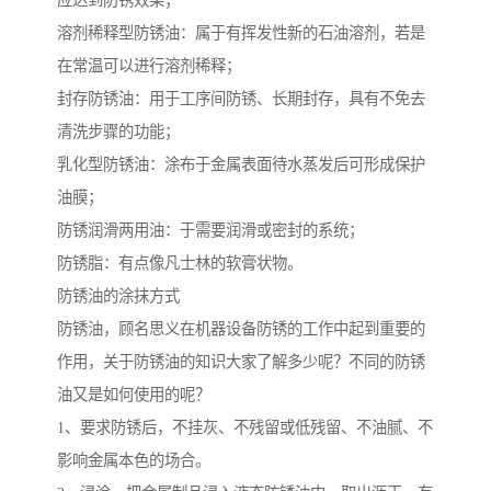
应达到防锈效果；
溶剂稀释型防锈油：属于有挥发性新的石油溶剂，若是
在常温可以进行溶剂稀释；
封存防锈油：用于工序间防锈、长期封存，具有不免去
清洗步骤的功能；
乳化型防锈油：涂布于金属表面待水蒸发后可形成保护
油膜；
防锈润滑两用油：于需要润滑或密封的系统；
防锈脂：有点像凡士林的软膏状物。
防锈油的涂抹方式
防锈油，顾名思义在机器设备防锈的工作中起到重要的
作用，关于防锈油的知识大家了解多少呢？不同的防锈
油又是如何使用的呢？
1、要求防锈后，不挂灰、不残留或低残留、不油腻、不
影响金属本色的场合。