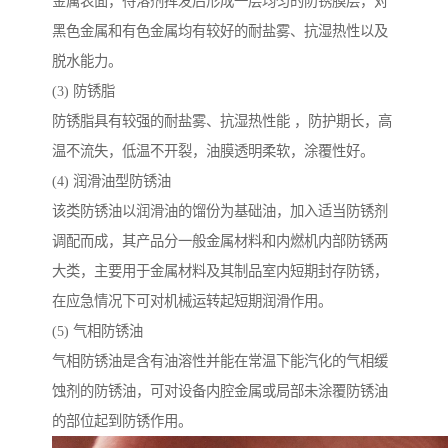
金属表面，待溶剂挥发后形成一层均匀的防锈膜层，对
黑色金属和有色金属均有较好的耐盐雾、抗湿热性以及
脱水能力。
(3) 防锈脂
防锈脂具有较强的耐盐雾、抗湿热性能 ，防护期长，高
温不流失，低温不开裂，油膜透明柔软，涂覆性好。
(4) 润滑油型防锈油
该类防锈油以润滑油的馏份为基础油，加入适当防锈剂
调配而成，其产品分一般金属材料和内燃机内部防锈两
大类，主要用于金属材料及其制品室内短期封存防锈，
在应急情况下可对机械运转起短期润滑作用。
(5) 气相防锈油
气相防锈油是含有油溶性并能在常温下能汽化的气相缓
蚀剂的防锈油，可对设备内腔金属或局部未涂覆防锈油
的部位起到防锈作用。