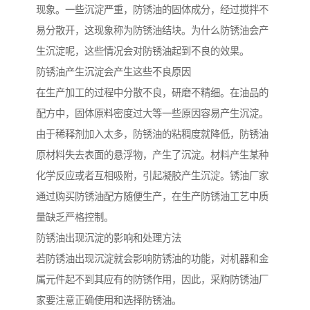
现象。一些沉淀严重，防锈油的固体成分，经过搅拌不
易分散开，这现象称为防锈油结块。为什么防锈油会产
生沉淀呢，这些情况会对防锈油起到不良的效果。
防锈油产生沉淀会产生这些不良原因
在生产加工的过程中分散不良，研磨不精细。在油品的
配方中，固体原料密度过大等一些原因容易产生沉淀。
由于稀释剂加入太多，防锈油的粘稠度就降低，防锈油
原材料失去表面的悬浮物，产生了沉淀。材料产生某种
化学反应或者互相吸附，引起凝胶产生沉淀。锈油厂家
通过购买防锈油配方随便生产，在生产防锈油工艺中质
量缺乏严格控制。
防锈油出现沉淀的影响和处理方法
若防锈油出现沉淀就会影响防锈油的功能，对机器和金
属元件起不到其应有的防锈作用，因此，采购防锈油厂
家要注意正确使用和选择防锈油。