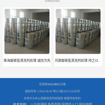
enterprises
河源废碳氢清洗剂处理 持之以恒为客户服务
阳江回收废白电油 持之以恒为客户服务
您是第
4162386
位访客
版权所有 ©2026-08-09
粤ICP备2023134206号
东莞市大岭山莞峰清洗剂经营部
保留所有权利.
技术支持：
八方资源网
免责声明
管理员入口
网站地图