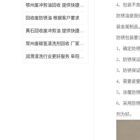
4、包装不
鄂州废冲剪油回收 提供快捷上门处理
防锈油是我
回收废防锈油 根据客户要求
装金属制品
黄石回收废冲剪油 提供快捷上门处理
防锈包装要
常州废碳氢清洗剂回收 厂家价格
1、确定防
润滑清洗行业更好服务 阜阳回收废防锈油
2、防锈保
3、防锈保
4、需要紧
5、涂覆防
6、采用防
剂为好。