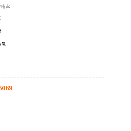
/吨 起
吨
市
碳氢
5069