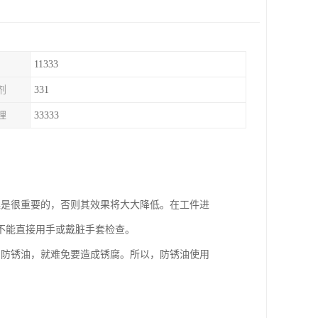
11333
剂
331
理
33333
燥是很重要的，否则其效果将大大降低。在工件进
不能直接用手或戴脏手套检查。
了防锈油，就难免要造成锈腐。所以，防锈油使用