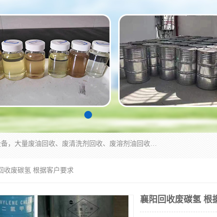
东莞市大岭山莞峰清洗剂经营部拥有的回收加工设备，大量废油回收、废清洗剂回收、废溶剂油回收、机械废油废清洗剂回收、废碳氢回收、碳氢液压油回收、碳氢二氯回收等废清洗剂处理；我们只是提供废旧化工原料的循环使用存放点，执行正规的存放，有正规的回收资质处理。同时我们公司批发零售回收级清洗剂，脱模油再生基础油，质量保证。
阳回收废碳氢 根据客户要求
襄阳回收废碳氢 根