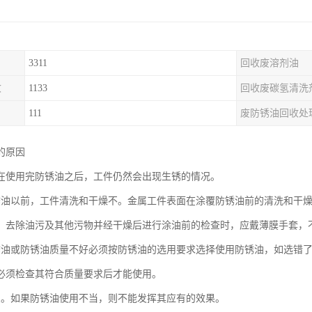
3311
回收废溶剂油
收
1133
回收废碳氢清洗
111
废防锈油回收处
的原因
在使用完防锈油之后，工件仍然会出现生锈的情况。
锈油以前，工件清洗和干燥不。金属工件表面在涂覆防锈油前的清洗和干
，去除油污及其他污物并经干燥后进行涂油前的检查时，应戴薄膜手套，
锈油或防锈油质量不好必须按防锈油的选用要求选择使用防锈油，如选错
必须检查其符合质量要求后才能使用。
良。如果防锈油使用不当，则不能发挥其应有的效果。