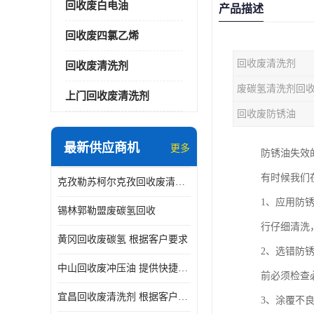
回收废白电油
产品描述
回收废四氯乙烯
回收废清洗剂
回收废清洗剂
废碳氢清洗剂回
上门回收废清洗剂
回收废防锈油
最新供应商机
更多
防锈油失效
有时候我们
克孜勒苏柯尔克孜回收废清洗剂
1、应用防
锡林郭勒盟废碳氢回收
行仔细清洗
黄冈回收废碳氢 根据客户要求
2、选错防
中山回收废冲压油 提供快捷上门处理
前必须检查
宜昌回收废清洗剂 根据客户要求
3、涂覆不