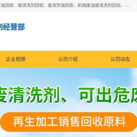
东莞市大岭山莞峰清洗剂经营部拥有的回收加工设备，大量废油回收、废清洗剂回收、废溶剂油回收、机械废油废清洗剂回收、废碳氢回收、碳氢液压油回收、碳氢二氯回收等废清洗剂处理；我们只是提供废旧化工原料的循环使用存放点，执行正规的存放，有正规的回收资质处理。同时我们公司批发零售回收级清洗剂，脱模油再生基础油，质量保证。
剂经营部
企业视频
公司介绍
公司动态