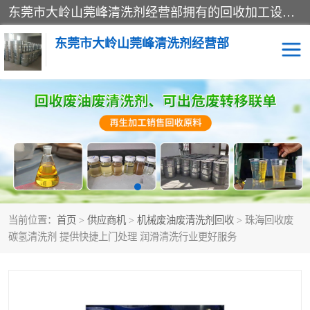
东莞市大岭山莞峰清洗剂经营部拥有的回收加工设备，大量废油回收、废清洗剂回收、废溶剂油回收、机械废油废清洗剂回收、废碳氢回收、碳氢液压油回收、碳氢二氯回收等废清洗剂处理；我们只是提供废旧化工原料的循环使用存放点，执行正规的存放，有正规的回收资质处理。同时我们公司批发零售回收级清洗剂，脱模油再生基础油，质量保证。
东莞市大岭山莞峰清洗剂经营部
废油回收
废清洗剂回收
废溶剂油回收
机械废油废清洗剂回收
废碳氢回收
碳氢液压油回收
当前位置：
首页
>
供应商机
>
机械废油废清洗剂回收
> 珠海回收废
碳氢二氯回收
回收废三四氯乙烯
碳氢清洗剂 提供快捷上门处理 润滑清洗行业更好服务
回收废液压油
回收废切削油
回收废白电油
回收废四氯乙烯