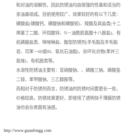
和对油的溶解性，因此防锈油均由很强的性基和适当的
亲油基组成。目前使用较广、效果较好的有以下几类：
磺酸盐(磺酸钙、磺酸钠和磺酸钡)、羧酸及其盐类(十二
烯基丁二酸、环烷酸锌、N－油酰肌氨酸十八胺盐)、有
机磷酸盐类、咪唑啉盐、酯型防锈剂(羊毛脂及羊毛脂
皂、司苯－60或80、氧化石油脂)、杂环化合物(苯并三
氮唑)、有机胺类等。
水溶性防锈油主要有：亚硝酸钠、、磷酸三钠、磷酸氢
二铵、苯甲酸钠、三乙醇胺等。
而相对于防锈剂而言，防锈油的防锈时间要更长一些，
价格较高，防锈效果更好，即使用了透明快干薄膜防锈
油也会在表面有油感。
http://www.guanfengg.com