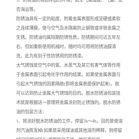
3、防锈油防锈后存放的环境，如空气潮湿度、气温、是
否海运等。
防锈油具有一定的粘度，附着金属表面形成坚硬或柔软
之连续薄膜，使与空气及水隔离防止钢铁或非铁金属之
生锈。防锈油均属短期防锈性质，防锈期间可达五年左
右，但如重新使用机械时，随时均可用将防锈油膜清
洗，此为有别于性防锈用的防锈漆。
大气锈蚀是空气中的氧、水蒸气及其它有害气体等作用
于金属表面引起电化学作用的结果。如果使金属表面与
引起大气锈蚀的因素隔绝(即将金属表面保护起来)，就
可以达到防止金属大气锈蚀的目的。脱水防锈油包装技
术就是根据这一原理将金属涂封防止锈蚀的。脱水防锈
油的包装方法：
1、将涂好脱水防锈油的工件，停留3h～4h，目的是使溶
剂汽油挥发掉(如果是采用煤油或其他溶剂稀释，则停留