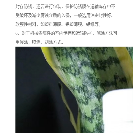
封存防锈，还要进行包装，保护防锈膜在运输库存中不
受破坏及减少腐蚀介质的入侵，一般选用油密封性好、
软膜性材料，如塑料薄膜、铝塑薄膜、蜡纸等。
6、对于机械零部件的室内储存和运输防护，施涂方法可
用浸涂，喷涂，刷涂方式。