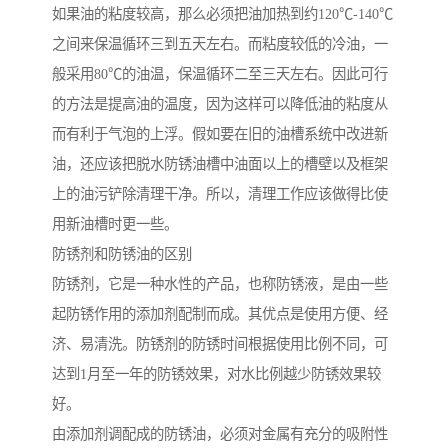
如果油的粘度较高，那么必须把油加热到约120℃-140℃
之间来保温循环三到五天左右。而粘度较低的冷油，一
般采用80℃的油温，保温循环二至三天左右。因此可行
的方法是提高油的温度，因为这样可以降低油的粘度从
而有利于气泡的上浮。假如要在旧的油槽系统中改进新
油，还应该把脱水防锈油槽中油面以上的槽壁以及框架
上的油污铲除清理干净。所以，清理工作应该做得比使
用新油槽时更一些。
防锈剂和防锈油的区别
防锈剂，它是一种水性的产品，也称防锈液，是由一些
起防锈作用的添加剂配制而成。其优点是使用方便、经
济、易清洗。防锈剂的防锈时间根据使用比例不同，可
达到1月至一年的防锈效果，对水比例越少防锈效果较
好。
由添加剂调配成的防锈油，必须对金属有充分的吸附性