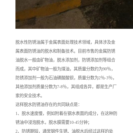
脱水性防锈油属于金属表面处理技术领域，具体涉及金
属表面防锈油的脱水和制备技术。目前市售的金属防锈
油脱水一般由矿物油，脱水添加剂，防锈添加剂等组合
而成，其中矿物油一般为煤油，其质量分数约为90％，
防锈添加剂一般为石油磺酸酸钡，质量分数为2％-3％，
其他添加剂质量分数为7-8％，其组成各异，都是生产厂
家的安全技术。
这样脱水防锈油存在的共同缺点是：
1、脱水速度慢，例如附着在钢水表面的成分，在这种防
锈油中浸泡脱水，脱水膜需要10-45分钟；
2、防锈期短，通常钢件生锈、油脱水后经过这样的处