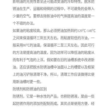
影响油的光亮性甚至还可能改变油的冷却特性。脱水防
锈油在生产、运输和倾倒的过程中，不可避免的会带入
少量的空气。要想去除新油中的气体提高油的温度是一
个不错的办法。
如果油的粘度较高，那么必须把油加热到约120℃-140℃
之间来保温循环三到五天左右。而粘度较低的冷油，一
般采用80℃的油温，保温循环二至三天左右。因此可行
的方法是提高油的温度，因为这样可以降低油的粘度从
而有利于气泡的上浮。假如要在旧的油槽系统中改进新
油，还应该把脱水防锈油槽中油面以上的槽壁以及框架
上的油污铲除清理干净。所以，清理工作应该做得比使
用新油槽时更一些。
防锈剂和防锈油的区别
防锈剂，它是一种水性的产品，也称防锈液，是由一些
起防锈作用的添加剂配制而成。其优点是使用方便、经