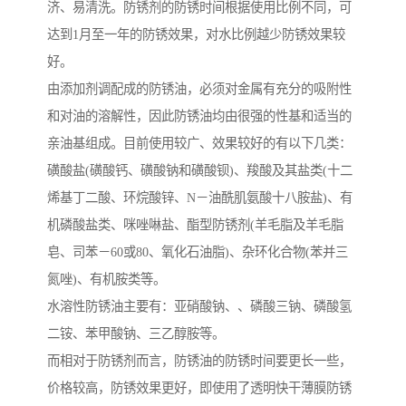
济、易清洗。防锈剂的防锈时间根据使用比例不同，可
达到1月至一年的防锈效果，对水比例越少防锈效果较
好。
由添加剂调配成的防锈油，必须对金属有充分的吸附性
和对油的溶解性，因此防锈油均由很强的性基和适当的
亲油基组成。目前使用较广、效果较好的有以下几类：
磺酸盐(磺酸钙、磺酸钠和磺酸钡)、羧酸及其盐类(十二
烯基丁二酸、环烷酸锌、N－油酰肌氨酸十八胺盐)、有
机磷酸盐类、咪唑啉盐、酯型防锈剂(羊毛脂及羊毛脂
皂、司苯－60或80、氧化石油脂)、杂环化合物(苯并三
氮唑)、有机胺类等。
水溶性防锈油主要有：亚硝酸钠、、磷酸三钠、磷酸氢
二铵、苯甲酸钠、三乙醇胺等。
而相对于防锈剂而言，防锈油的防锈时间要更长一些，
价格较高，防锈效果更好，即使用了透明快干薄膜防锈