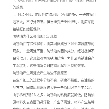
3、涂覆不良。如果防锈油使用不当，则不能发挥其应有
的效果。
4、包装不良。硬膜性防锈油膜层强韧性好，一般碰撞问
题不大，不必外包装。但当遭受严重碰撞时，则应采用
包装纸如蜡纸保护。
防锈油为什么会出现沉淀现象
防锈油在存储过程中，由其固体成分下沉至容器底部的
现象。一些沉淀严重，防锈油的固体成分，经过搅拌不
易分散开，这现象称为防锈油结块。为什么防锈油会产
生沉淀呢，这些情况会对防锈油起到不良的效果。
防锈油产生沉淀会产生这些不良原因
在生产加工的过程中分散不良，研磨不精细。在油品的
配方中，固体原料密度过大等一些原因容易产生沉淀。
由于稀释剂加入太多，防锈油的粘稠度就降低，防锈油
原材料失去表面的悬浮物，产生了沉淀。材料产生某种