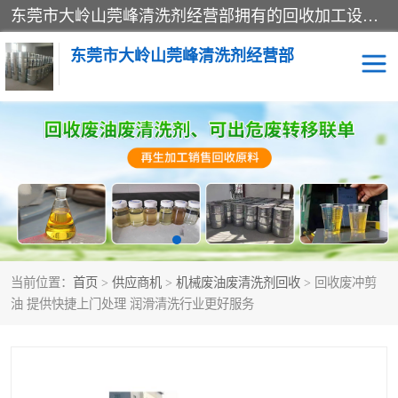
东莞市大岭山莞峰清洗剂经营部拥有的回收加工设备，大量废油回收、废清洗剂回收、废溶剂油回收、机械废油废清洗剂回收、废碳氢回收、碳氢液压油回收、碳氢二氯回收等废清洗剂处理；我们只是提供废旧化工原料的循环使用存放点，执行正规的存放，有正规的回收资质处理。同时我们公司批发零售回收级清洗剂，脱模油再生基础油，质量保证。
东莞市大岭山莞峰清洗剂经营部
废油回收
废清洗剂回收
废溶剂油回收
机械废油废清洗剂回收
废碳氢回收
碳氢液压油回收
当前位置：
首页
>
供应商机
>
机械废油废清洗剂回收
> 回收废冲剪
碳氢二氯回收
回收废三四氯乙烯
油 提供快捷上门处理 润滑清洗行业更好服务
回收废液压油
回收废切削油
回收废白电油
回收废四氯乙烯