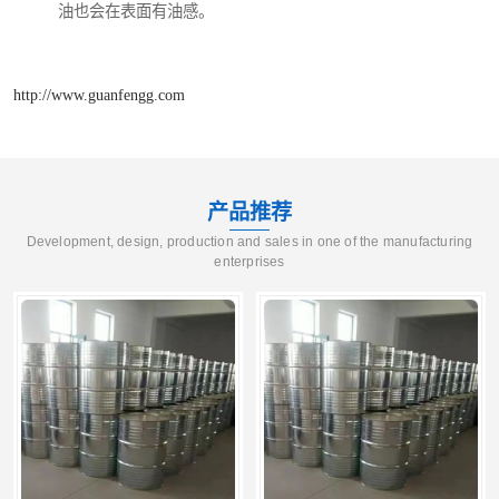
油也会在表面有油感。
http://www.guanfengg.com
产品推荐
Development, design, production and sales in one of the manufacturing
enterprises