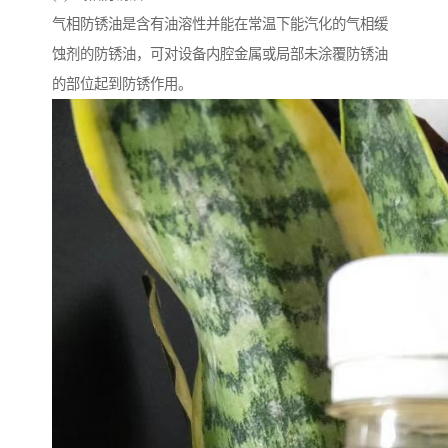
气相防锈油是含有油溶性并能在常温下能汽化的气相缓
蚀剂的防锈油，可对设备内腔金属或局部未涂覆防锈油
的部位起到防锈作用。