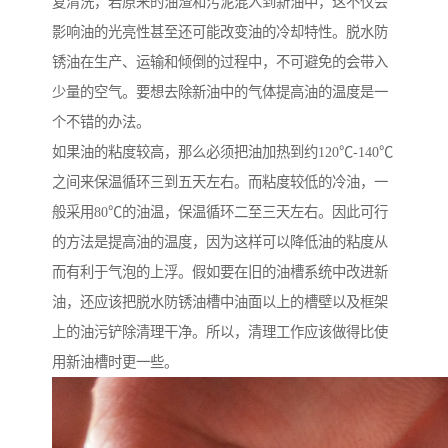
复清洗，若原来的油渣和污泥混入到新油中，这不仅会
影响油的光亮性甚至还可能改变油的冷却特性。脱水防
锈油在生产、运输和倾倒的过程中，不可避免的会带入
少量的空气。要想去除新油中的气体提高油的温度是一
个不错的办法。
如果油的粘度较高，那么必须把油加热到约120℃-140℃
之间来保温循环三到五天左右。而粘度较低的冷油，一
般采用80℃的油温，保温循环二至三天左右。因此可行
的方法是提高油的温度，因为这样可以降低油的粘度从
而有利于气泡的上浮。假如要在旧的油槽系统中改进新
油，还应该把脱水防锈油槽中油面以上的槽壁以及框架
上的油污铲除清理干净。所以，清理工作应该做得比使
用新油槽时更一些。