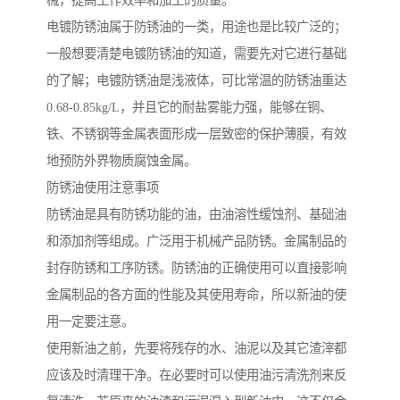
械，提高工作效率和加工的质量。
电镀防锈油属于防锈油的一类，用途也是比较广泛的；
一般想要清楚电镀防锈油的知道，需要先对它进行基础
的了解；电镀防锈油是浅液体，可比常温的防锈油重达
0.68-0.85kg/L，并且它的耐盐雾能力强，能够在铜、
铁、不锈钢等金属表面形成一层致密的保护薄膜，有效
地预防外界物质腐蚀金属。
防锈油使用注意事项
防锈油是具有防锈功能的油，由油溶性缓蚀剂、基础油
和添加剂等组成。广泛用于机械产品防锈。金属制品的
封存防锈和工序防锈。防锈油的正确使用可以直接影响
金属制品的各方面的性能及其使用寿命，所以新油的使
用一定要注意。
使用新油之前，先要将残存的水、油泥以及其它渣滓都
应该及时清理干净。在必要时可以使用油污清洗剂来反