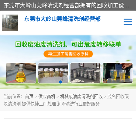
东莞市大岭山莞峰清洗剂经营部拥有的回收加工设备，大量废油回收、废清洗剂回收、废溶剂油回收、机械废油废清洗剂回收、废碳氢回收、碳氢液压油回收、碳氢二氯回收等废清洗剂处理；我们只是提供废旧化工原料的循环使用存放点，执行正规的存放，有正规的回收资质处理。同时我们公司批发零售回收级清洗剂，脱模油再生基础油，质量保证。
东莞市大岭山莞峰清洗剂经营部
废油回收
废清洗剂回收
废溶剂油回收
机械废油废清洗剂回收
废碳氢回收
碳氢液压油回收
当前位置：
首页
>
供应商机
>
机械废油废清洗剂回收
> 茂名回收碳
碳氢二氯回收
回收废三四氯乙烯
氢清洗剂 提供快捷上门处理 润滑清洗行业更好服务
回收废液压油
回收废切削油
回收废白电油
回收废四氯乙烯