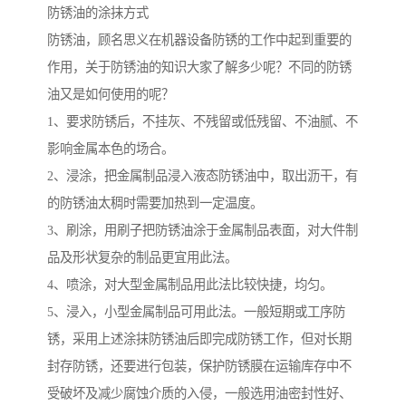
防锈油的涂抹方式
防锈油，顾名思义在机器设备防锈的工作中起到重要的
作用，关于防锈油的知识大家了解多少呢？不同的防锈
油又是如何使用的呢？
1、要求防锈后，不挂灰、不残留或低残留、不油腻、不
影响金属本色的场合。
2、浸涂，把金属制品浸入液态防锈油中，取出沥干，有
的防锈油太稠时需要加热到一定温度。
3、刷涂，用刷子把防锈油涂于金属制品表面，对大件制
品及形状复杂的制品更宜用此法。
4、喷涂，对大型金属制品用此法比较快捷，均匀。
5、浸入，小型金属制品可用此法。一般短期或工序防
锈，采用上述涂抹防锈油后即完成防锈工作，但对长期
封存防锈，还要进行包装，保护防锈膜在运输库存中不
受破坏及减少腐蚀介质的入侵，一般选用油密封性好、