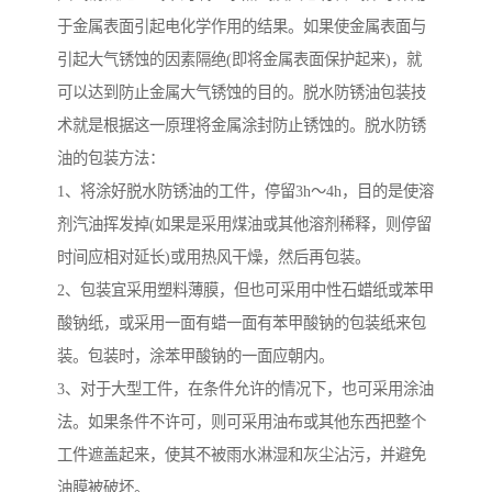
于金属表面引起电化学作用的结果。如果使金属表面与
引起大气锈蚀的因素隔绝(即将金属表面保护起来)，就
可以达到防止金属大气锈蚀的目的。脱水防锈油包装技
术就是根据这一原理将金属涂封防止锈蚀的。脱水防锈
油的包装方法：
1、将涂好脱水防锈油的工件，停留3h～4h，目的是使溶
剂汽油挥发掉(如果是采用煤油或其他溶剂稀释，则停留
时间应相对延长)或用热风干燥，然后再包装。
2、包装宜采用塑料薄膜，但也可采用中性石蜡纸或苯甲
酸钠纸，或采用一面有蜡一面有苯甲酸钠的包装纸来包
装。包装时，涂苯甲酸钠的一面应朝内。
3、对于大型工件，在条件允许的情况下，也可采用涂油
法。如果条件不许可，则可采用油布或其他东西把整个
工件遮盖起来，使其不被雨水淋湿和灰尘沾污，并避免
油膜被破坏。