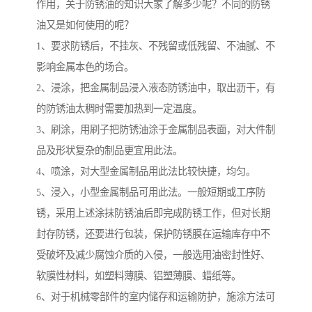
作用，关于防锈油的知识大家了解多少呢？不同的防锈
油又是如何使用的呢？
1、要求防锈后，不挂灰、不残留或低残留、不油腻、不
影响金属本色的场合。
2、浸涂，把金属制品浸入液态防锈油中，取出沥干，有
的防锈油太稠时需要加热到一定温度。
3、刷涂，用刷子把防锈油涂于金属制品表面，对大件制
品及形状复杂的制品更宜用此法。
4、喷涂，对大型金属制品用此法比较快捷，均匀。
5、浸入，小型金属制品可用此法。一般短期或工序防
锈，采用上述涂抹防锈油后即完成防锈工作，但对长期
封存防锈，还要进行包装，保护防锈膜在运输库存中不
受破坏及减少腐蚀介质的入侵，一般选用油密封性好、
软膜性材料，如塑料薄膜、铝塑薄膜、蜡纸等。
6、对于机械零部件的室内储存和运输防护，施涂方法可