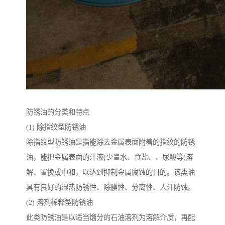
防锈油的分类和特点
(1) 除指纹型防锈油
除指纹型防锈油是指能除去金属表面附着的指纹的防锈
油，能把金属表面的汗液(少量水、食盐、、尿酸等)溶
解、置换或中和，以达到抑制金属腐蚀的目的。该类油
具有良好的湿热防锈性、除膜性、分离性、人汗防蚀。
(2) 溶剂稀释型防锈油
此类防锈油是以适当馏分的石油溶剂为溶解介质，再配