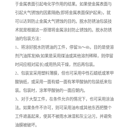
于金属表面引起电化学作用的结果。如果使金属表面与
引起大气锈蚀的因素隔绝(即将金属表面保护起来)，就
可以达到防止金属大气锈蚀的目的。脱水防锈油包装技
术就是根据这一原理将金属涂封防止锈蚀的。脱水防锈
油的包装方法：
1、将涂好脱水防锈油的工件，停留3h～4h，目的是使溶
剂汽油挥发掉(如果是采用煤油或其他溶剂稀释，则停留
时间应相对延长)或用热风干燥，然后再包装。
2、包装宜采用塑料薄膜，但也可采用中性石蜡纸或苯甲
酸钠纸，或采用一面有蜡一面有苯甲酸钠的包装纸来包
装。包装时，涂苯甲酸钠的一面应朝内。
3、对于大型工件，在条件允许的情况下，也可采用涂油
法。如果条件不许可，则可采用油布或其他东西把整个
工件遮盖起来，使其不被雨水淋湿和灰尘沾污，并避免
油膜被破坏。