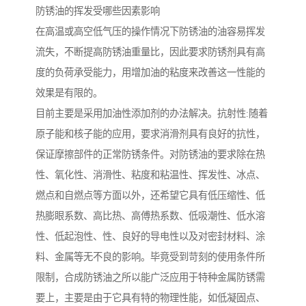
防锈油的挥发受哪些因素影响
在高温或高空低气压的操作情况下防锈油的油容易挥发
流失，不断提高防锈油重量比，因此要求防锈剂具有高
度的负荷承受能力，用增加油的粘度来改善这一性能的
效果是有限的。
目前主要是采用加油性添加剂的办法解决。抗射性:随着
原子能和核子能的应用，要求消滑剂具有良好的抗性，
保证摩擦部件的正常防锈条件。对防锈油的要求除在热
性、氧化性、消滑性、粘度和粘温性、挥发性、冰点、
燃点和自燃点等方面以外，还希望它具有低压缩性、低
热膨眼系数、高比热、高傅热系数、低吸潮性、低水溶
性、低起泡性、性、良好的导电性以及对密封材料、涂
料、金属等无不良的影响。毕竟受到苛刻的使用条件所
限制，合成防锈油之所以能广泛应用于特种金属防锈需
要上，主要是由于它具有特的物理性能，如低凝固点、