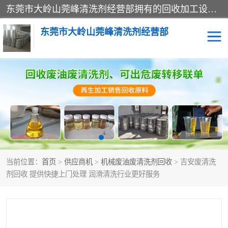
东莞市大岭山莞峰清洗剂经营部拥有的回收加工设备，大量废油回收、废清洗剂回收、废溶剂油回收、机械废油废清洗剂回收、废碳氢回收、碳氢液压油回收、碳氢二氯回收等废清洗剂处理；我们只是提供废旧化工原料的循环使用存放点，执行正规的存放，有正规的回收资质处理。同时我们公司批发零售回收级清洗剂，脱模油再生基础油，质量保证。
东莞市大岭山莞峰清洗剂经营部
废油回收
废清洗剂回收
废溶剂油回收
机械废油废清洗剂回收
废碳氢回收
碳氢液压油回收
当前位置：
首页
>
供应商机
>
机械废油废清洗剂回收
> 吉安废清洗
碳氢二氯回收
回收废三四氯乙烯
剂回收 提供快捷上门处理 润滑清洗行业更好服务
回收废液压油
回收废切削油
回收废白电油
回收废四氯乙烯