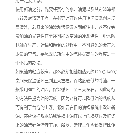
用一定要注意。
使用新油之前，先要将残存的水、油泥以及其它渣滓都
应该及时清理干净。在必要时可以使用油污清洗剂来反
复清洗，若原来的油渣和污泥混入到新油中，这不仅会
影响油的光亮性甚至还可能改变油的冷却特性。脱水防
锈油在生产、运输和倾倒的过程中，不可避免的会带入
少量的空气。要想去除新油中的气体提高油的温度是一
个不错的办法。
如果油的粘度较高，那么必须把油加热到约120℃-140℃
之间来保温循环三到五天左右。而粘度较低的冷油，一
般采用80℃的油温，保温循环二至三天左右。因此可行
的方法是提高油的温度，因为这样可以降低油的粘度从
而有利于气泡的上浮。假如要在旧的油槽系统中改进新
油，还应该把脱水防锈油槽中油面以上的槽壁以及框架
上的油污铲除清理干净。所以，清理工作应该做得比使