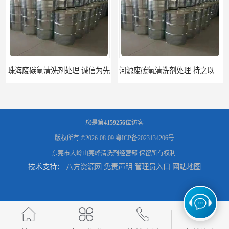
河源废碳氢清洗剂处理 持之以恒为客户服务
阳江回收废白电油 持之以恒为客户服务
您是第
4159256
位访客
版权所有 ©2026-08-09
粤ICP备2023134206号
东莞市大岭山莞峰清洗剂经营部
保留所有权利.
技术支持：
八方资源网
免责声明
管理员入口
网站地图
梅州回收废碳氢清洗剂 现款交易
惠州废白电油回收 持之以恒为客户服务