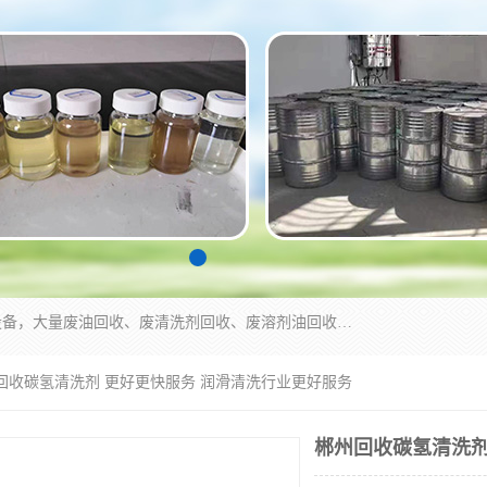
东莞市大岭山莞峰清洗剂经营部拥有的回收加工设备，大量废油回收、废清洗剂回收、废溶剂油回收、机械废油废清洗剂回收、废碳氢回收、碳氢液压油回收、碳氢二氯回收等废清洗剂处理；我们只是提供废旧化工原料的循环使用存放点，执行正规的存放，有正规的回收资质处理。同时我们公司批发零售回收级清洗剂，脱模油再生基础油，质量保证。
州回收碳氢清洗剂 更好更快服务 润滑清洗行业更好服务
郴州回收碳氢清洗剂