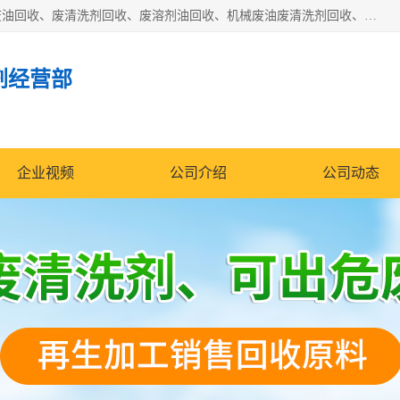
东莞市大岭山莞峰清洗剂经营部拥有的回收加工设备，大量废油回收、废清洗剂回收、废溶剂油回收、机械废油废清洗剂回收、废碳氢回收、碳氢液压油回收、碳氢二氯回收等废清洗剂处理；我们只是提供废旧化工原料的循环使用存放点，执行正规的存放，有正规的回收资质处理。同时我们公司批发零售回收级清洗剂，脱模油再生基础油，质量保证。
剂经营部
企业视频
公司介绍
公司动态