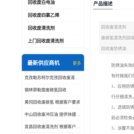
回收废白电油
产品描述
回收废四氯乙烯
回收废清洗剂
回收废清洗剂
废碳氢清洗剂回
上门回收废清洗剂
回收废防锈油
最新供应商机
更多
防锈油失效
有时候我们
克孜勒苏柯尔克孜回收废清洗剂
1、应用防
锡林郭勒盟废碳氢回收
行仔细清洗
黄冈回收废碳氢 根据客户要求
2、选错防
中山回收废冲压油 提供快捷上门处理
前必须检查
宜昌回收废清洗剂 根据客户要求
3、涂覆不