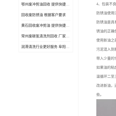
4、包装不
鄂州废冲剪油回收 提供快捷上门处理
防锈油使用
回收废防锈油 根据客户要求
防锈油是具
黄石回收废冲剪油 提供快捷上门处理
锈油的正确
常州废碳氢清洗剂回收 厂家价格
使用新油之
润滑清洗行业更好服务 阜阳回收废防锈油
污泥混入到
带入少量的
如果油的粘
温循环二至
改进新油，
些。