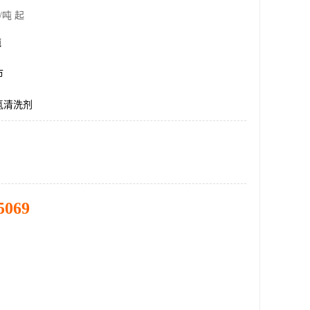
/吨 起
吨
市
氢清洗剂
5069