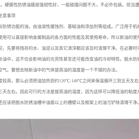
良。硬膜性防锈油膜层强韧性好，一般碰撞问题不大，不必外包装。但当
注意事项
有防锈功能的油，由油溶性缓蚀剂、基础油和添加剂等组成。广泛用于机
使用可以直接影响金属制品的各方面的性能及其使用寿命，所以新油的使
前，先要将残存的水、油泥以及其它渣滓都应该及时清理干净。在必要时
新油中，这不仅会影响油的光亮性甚至还可能改变油的冷却特性。脱水防
空气。要想去除新油中的气体提高油的温度是一个不错的办法。
度较高，那么必须把油加热到约120℃-140℃之间来保温循环三到五天左
三天左右。因此可行的方法是提高油的温度，因为这样可以降低油的粘度
还应该把脱水防锈油槽中油面以上的槽壁以及框架上的油污铲除清理干净