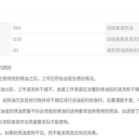
3311
回收废溶剂油
收
1133
回收废碳氢清洗
111
废防锈油回收处
的原因
在使用完防锈油之后，工件仍然会出现生锈的情况。
锈油以前，工件清洗和干燥不。金属工件表面在涂覆防锈油前的清洗和干
，去除油污及其他污物并经干燥后进行涂油前的检查时，应戴薄膜手套，
锈油或防锈油质量不好必须按防锈油的选用要求选择使用防锈油，如选错
必须检查其符合质量要求后才能使用。
良。如果防锈油使用不当，则不能发挥其应有的效果。