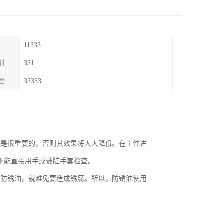
11333
剂
331
理
33333
燥是很重要的，否则其效果将大大降低。在工件进
不能直接用手或戴脏手套检查。
了防锈油，就难免要造成锈腐。所以，防锈油使用