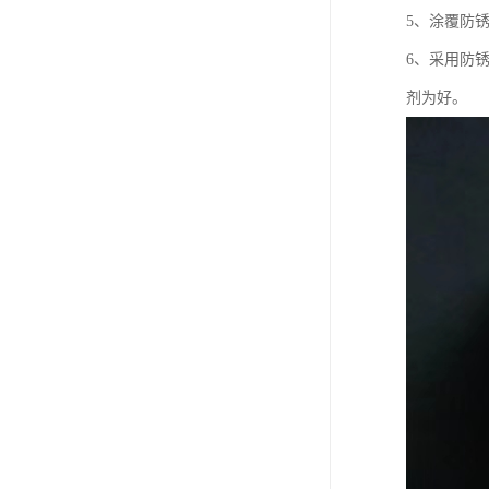
5、涂覆防
6、采用防
剂为好。