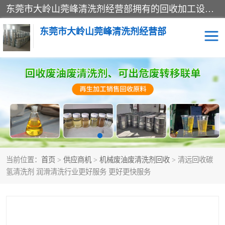
东莞市大岭山莞峰清洗剂经营部拥有的回收加工设备，大量废油回收、废清洗剂回收、废溶剂油回收、机械废油废清洗剂回收、废碳氢回收、碳氢液压油回收、碳氢二氯回收等废清洗剂处理；我们只是提供废旧化工原料的循环使用存放点，执行正规的存放，有正规的回收资质处理。同时我们公司批发零售回收级清洗剂，脱模油再生基础油，质量保证。
东莞市大岭山莞峰清洗剂经营部
废油回收
废清洗剂回收
废溶剂油回收
机械废油废清洗剂回收
废碳氢回收
碳氢液压油回收
当前位置：
首页
>
供应商机
>
机械废油废清洗剂回收
> 清远回收碳
碳氢二氯回收
回收废三四氯乙烯
氢清洗剂 润滑清洗行业更好服务 更好更快服务
回收废液压油
回收废切削油
回收废白电油
回收废四氯乙烯