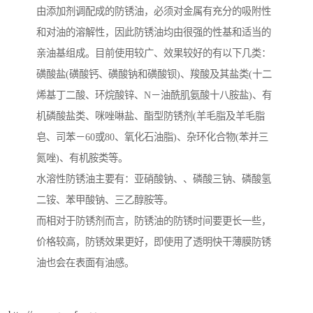
由添加剂调配成的防锈油，必须对金属有充分的吸附性
和对油的溶解性，因此防锈油均由很强的性基和适当的
亲油基组成。目前使用较广、效果较好的有以下几类：
磺酸盐(磺酸钙、磺酸钠和磺酸钡)、羧酸及其盐类(十二
烯基丁二酸、环烷酸锌、N－油酰肌氨酸十八胺盐)、有
机磷酸盐类、咪唑啉盐、酯型防锈剂(羊毛脂及羊毛脂
皂、司苯－60或80、氧化石油脂)、杂环化合物(苯并三
氮唑)、有机胺类等。
水溶性防锈油主要有：亚硝酸钠、、磷酸三钠、磷酸氢
二铵、苯甲酸钠、三乙醇胺等。
而相对于防锈剂而言，防锈油的防锈时间要更长一些，
价格较高，防锈效果更好，即使用了透明快干薄膜防锈
油也会在表面有油感。