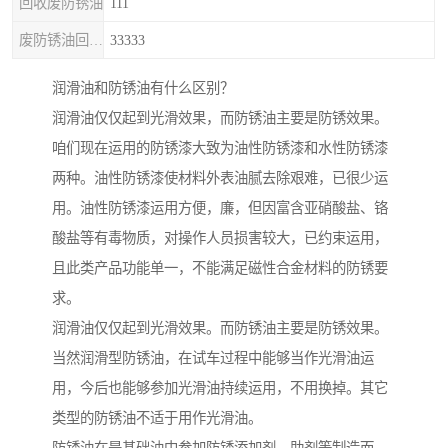
回收废防锈油
111
废防锈油回收处理
33333
润滑油和防锈油有什么区别？
润滑油仅仅起到光滑效果，而防锈油主要是防锈效果。
咱们现在运用的防锈漆大致为油性防锈漆和水性防锈漆
两种。油性防锈漆使材料外表油腻去除艰难，已很少运
用。油性防锈漆运用方便，廉，但因富含亚硝酸盐、铬
酸盐等有毒物质，对操作人员损害较大，已约束运用，
且此类产品功能单一，不能满足磁性合金材料的防锈要
求。
润滑油仅仅起到光滑效果。而防锈油主要是防锈效果。
当然润滑型防锈油，在试车过程中能够当作光滑油运
用，今后也能够参加光滑油持续运用，不用换掉。其它
类型的防锈油不适于用作光滑油。