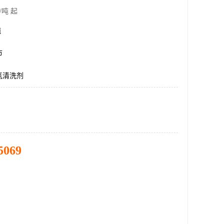
/吨 起
吨
市
氢清洗剂
5069