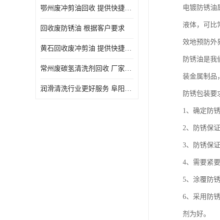
电镀防锈油
鄂州废冲剪油回收 提供快捷上门处理
液体，可比常
回收废防锈油 根据客户要求
效地预防外
黄石回收废冲剪油 提供快捷上门处理
防锈油是我
常州废碳氢清洗剂回收 厂家价格
装金属制品
润滑清洗行业更好服务 阜阳回收废防锈油
防锈包装要
1、确定防
2、防锈保
3、防锈保
4、需要紧
5、涂覆防
6、采用防
剂为好。