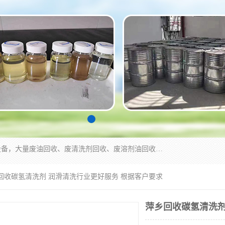
东莞市大岭山莞峰清洗剂经营部拥有的回收加工设备，大量废油回收、废清洗剂回收、废溶剂油回收、机械废油废清洗剂回收、废碳氢回收、碳氢液压油回收、碳氢二氯回收等废清洗剂处理；我们只是提供废旧化工原料的循环使用存放点，执行正规的存放，有正规的回收资质处理。同时我们公司批发零售回收级清洗剂，脱模油再生基础油，质量保证。
乡回收碳氢清洗剂 润滑清洗行业更好服务 根据客户要求
萍乡回收碳氢清洗剂