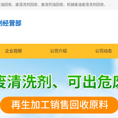
东莞市大岭山莞峰清洗剂经营部拥有的回收加工设备，大量废油回收、废清洗剂回收、废溶剂油回收、机械废油废清洗剂回收、废碳氢回收、碳氢液压油回收、碳氢二氯回收等废清洗剂处理；我们只是提供废旧化工原料的循环使用存放点，执行正规的存放，有正规的回收资质处理。同时我们公司批发零售回收级清洗剂，脱模油再生基础油，质量保证。
剂经营部
企业视频
公司介绍
公司动态