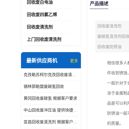
回收废白电油
产品描述
回收废四氯乙烯
回收废清洗剂
回收废清洗剂
废碳氢清洗剂回
上门回收废清洗剂
回收废防锈油
最新供应商机
更多
相信很多人
件收到锈蚀
克孜勒苏柯尔克孜回收废清洗剂
一般针对于
锡林郭勒盟废碳氢回收
涂于金属制
黄冈回收废碳氢 根据客户要求
品是可以利
中山回收废冲压油 提供快捷上门处理
防锈油一般
宜昌回收废清洗剂 根据客户要求
的质量。