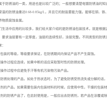
属于防锈油的一类，用途也是比较广泛的；一般想要清楚电镀防锈油的知
温的防锈油重达0.68-0.85kg/L，并且它的耐盐雾能力强，能够在
界物质腐蚀金属。
们生活中应用的比较多，我们给大家介绍的是防锈油包装技术，就是根据
，要求油层要有一定厚度，油层的连续性好，涂层完整。不同类型的防锈
求：
锈包装的等级，等级要求保证，在防锈期间内保证产品不产生腐蚀。
证操作过程应连续，如果中断的话应采取暂时性的防锈处理。
证操作过程中应避免手汗等有机污染物污染产品。
要防锈处理的产品，如处于热状态时，为了避免防锈受热流失或分解的话
锈剂的产品，如果需要包装内包装材料的时候，应使用中性，干燥的包装
锈剂的防锈产品了，在启封使用是，一般应出去防锈剂，若产品在涂覆或