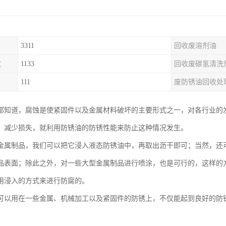
3311
回收废溶剂油
收
1133
回收废碳氢清洗
111
废防锈油回收处
都知道，腐蚀是使紧固件以及金属材料破坏的主要形式之一，对各行业的
、减少损失，就利用防锈油的防锈性能来防止这种情况发生。
金属制品，我们可以把它浸入液态防锈油中，再取出沥干即可；当然，还
品表面；除此之外，对一些大型金属制品进行喷涂，也是可行的，这样的
用浸入的方式来进行防腐的。
可以用在一些金属、机械加工以及紧固件的防锈上，不仅能起到良好的防