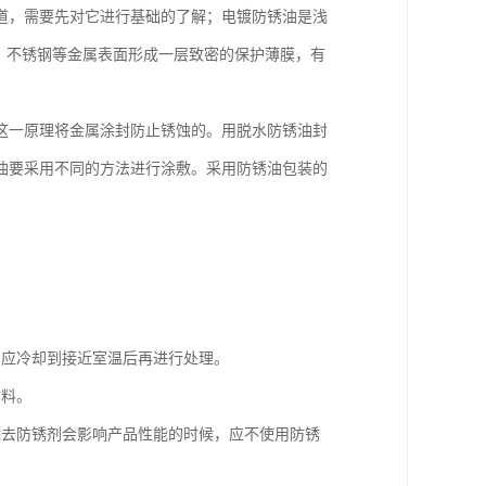
道，需要先对它进行基础的了解；电镀防锈油是浅
铜、铁、不锈钢等金属表面形成一层致密的保护薄膜，有
这一原理将金属涂封防止锈蚀的。用脱水防锈油封
油要采用不同的方法进行涂敷。采用防锈油包装的
，应冷却到接近室温后再进行处理。
材料。
除去防锈剂会影响产品性能的时候，应不使用防锈