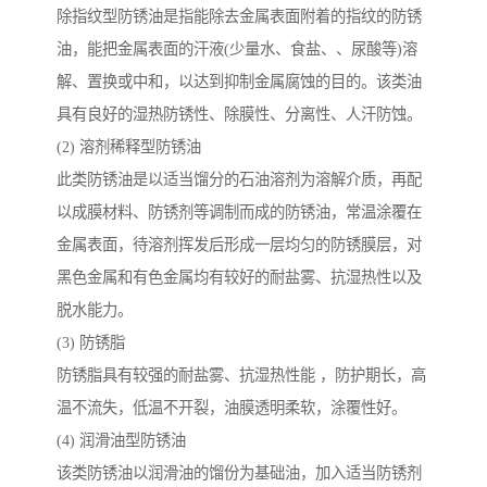
除指纹型防锈油是指能除去金属表面附着的指纹的防锈
油，能把金属表面的汗液(少量水、食盐、、尿酸等)溶
解、置换或中和，以达到抑制金属腐蚀的目的。该类油
具有良好的湿热防锈性、除膜性、分离性、人汗防蚀。
(2) 溶剂稀释型防锈油
此类防锈油是以适当馏分的石油溶剂为溶解介质，再配
以成膜材料、防锈剂等调制而成的防锈油，常温涂覆在
金属表面，待溶剂挥发后形成一层均匀的防锈膜层，对
黑色金属和有色金属均有较好的耐盐雾、抗湿热性以及
脱水能力。
(3) 防锈脂
防锈脂具有较强的耐盐雾、抗湿热性能 ，防护期长，高
温不流失，低温不开裂，油膜透明柔软，涂覆性好。
(4) 润滑油型防锈油
该类防锈油以润滑油的馏份为基础油，加入适当防锈剂