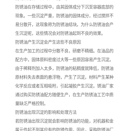
防锈油在存储过程中，由其固体成分下沉至容器底部的
现象。一些沉淀严重，防锈油的固体成分，经过搅拌不
易分散开，这现象称为防锈油结块。为什么防锈油会产
生沉淀呢，这些情况会对防锈油起到不良的效果。
防锈油产生沉淀会产生这些不良原因
在生产加工的过程中分散不良，研磨不精细。在油品的
配方中，固体原料密度过大等一些原因容易产生沉淀。
由于稀释剂加入太多，防锈油的粘稠度就降低，防锈油
原材料失去表面的悬浮物，产生了沉淀。材料产生某种
化学反应或者互相吸附，引起凝胶产生沉淀。锈油厂家
通过购买防锈油配方随便生产，在生产防锈油工艺中质
量缺乏严格控制。
防锈油出现沉淀的影响和处理方法
若防锈油出现沉淀就会影响防锈油的功能，对机器和金
属元件起不到其应有的防锈作用，因此，采购防锈油厂