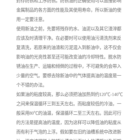
封存防锈和工序防锈。防锈油的正确使用可以直接影响
金属制品的各方面的性能及其使用寿命，所以新油的使
用一定要注意。
使用新油之前，先要将残存的水、油泥以及其它渣滓都
应该及时清理干净。在必要时可以使用油污清洗剂来反
复清洗，若原来的油渣和污泥混入到新油中，这不仅会
影响油的光亮性甚至还可能改变油的冷却特性。脱水防
锈油在生产、运输和倾倒的过程中，不可避免的会带入
少量的空气。要想去除新油中的气体提高油的温度是一
个不错的办法。
如果油的粘度较高，那么必须把油加热到约120℃-140℃
之间来保温循环三到五天左右。而粘度较低的冷油，一
般采用80℃的油温，保温循环二至三天左右。因此可行
的方法是提高油的温度，因为这样可以降低油的粘度从
而有利于气泡的上浮。假如要在旧的油槽系统中改进新