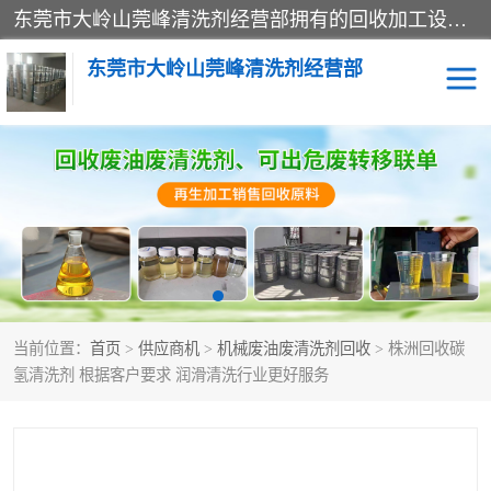
东莞市大岭山莞峰清洗剂经营部拥有的回收加工设备，大量废油回收、废清洗剂回收、废溶剂油回收、机械废油废清洗剂回收、废碳氢回收、碳氢液压油回收、碳氢二氯回收等废清洗剂处理；我们只是提供废旧化工原料的循环使用存放点，执行正规的存放，有正规的回收资质处理。同时我们公司批发零售回收级清洗剂，脱模油再生基础油，质量保证。
东莞市大岭山莞峰清洗剂经营部
废油回收
废清洗剂回收
废溶剂油回收
机械废油废清洗剂回收
废碳氢回收
碳氢液压油回收
当前位置：
首页
>
供应商机
>
机械废油废清洗剂回收
> 株洲回收碳
碳氢二氯回收
回收废三四氯乙烯
氢清洗剂 根据客户要求 润滑清洗行业更好服务
回收废液压油
回收废切削油
回收废白电油
回收废四氯乙烯