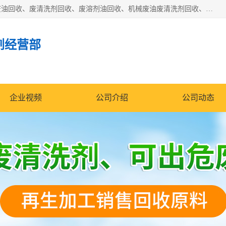
东莞市大岭山莞峰清洗剂经营部拥有的回收加工设备，大量废油回收、废清洗剂回收、废溶剂油回收、机械废油废清洗剂回收、废碳氢回收、碳氢液压油回收、碳氢二氯回收等废清洗剂处理；我们只是提供废旧化工原料的循环使用存放点，执行正规的存放，有正规的回收资质处理。同时我们公司批发零售回收级清洗剂，脱模油再生基础油，质量保证。
剂经营部
企业视频
公司介绍
公司动态