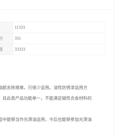
11333
剂
331
理
33333
油腻去除艰难，已很少运用。油性防锈漆运用方
，且此类产品功能单一，不能满足磁性合金材料的
程中能够当作光滑油运用，今后也能够参加光滑油