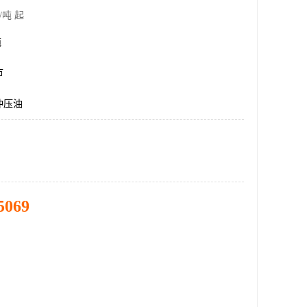
/吨 起
吨
市
冲压油
5069