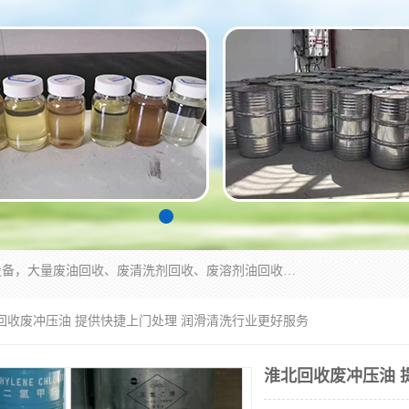
东莞市大岭山莞峰清洗剂经营部拥有的回收加工设备，大量废油回收、废清洗剂回收、废溶剂油回收、机械废油废清洗剂回收、废碳氢回收、碳氢液压油回收、碳氢二氯回收等废清洗剂处理；我们只是提供废旧化工原料的循环使用存放点，执行正规的存放，有正规的回收资质处理。同时我们公司批发零售回收级清洗剂，脱模油再生基础油，质量保证。
北回收废冲压油 提供快捷上门处理 润滑清洗行业更好服务
淮北回收废冲压油 