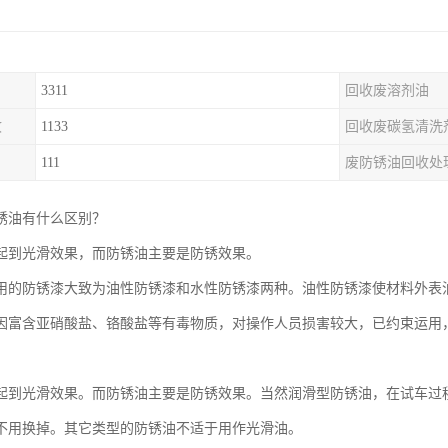
3311
回收废溶剂油
收
1133
回收废碳氢清洗
111
废防锈油回收处
锈油有什么区别？
起到光滑效果，而防锈油主要是防锈效果。
用的防锈漆大致为油性防锈漆和水性防锈漆两种。油性防锈漆使材料外表
因富含亚硝酸盐、铬酸盐等有毒物质，对操作人员损害较大，已约束运用
起到光滑效果。而防锈油主要是防锈效果。当然润滑型防锈油，在试车过
不用换掉。其它类型的防锈油不适于用作光滑油。