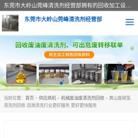
东莞市大岭山莞峰清洗剂经营部拥有的回收加工设备，大量废油回收、废清洗剂回收、废溶剂油回收、机械废油废清洗剂回收、废碳氢回收、碳氢液压油回收、碳氢二氯回收等废清洗剂处理；我们只是提供废旧化工原料的循环使用存放点，执行正规的存放，有正规的回收资质处理。同时我们公司批发零售回收级清洗剂，脱模油再生基础油，质量保证。
东莞市大岭山莞峰清洗剂经营部
废油回收
废清洗剂回收
废溶剂油回收
机械废油废清洗剂回收
废碳氢回收
碳氢液压油回收
当前位置：
首页
>
供应商机
>
机械废油废清洗剂回收
> 黄山废碳氢
碳氢二氯回收
回收废三四氯乙烯
清洗剂回收 润滑清洗行业更好服务 更好更快服务
回收废液压油
回收废切削油
回收废白电油
回收废四氯乙烯