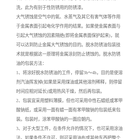
洗，此为有别于性防锈用的防锈漆。
大气锈蚀是空气中的氧、水蒸气及其它有害气体等作用
于金属表面引起电化学作用的结果。如果使金属表面与
引起大气锈蚀的因素隔绝(即将金属表面保护起来)，就
可以达到防止金属大气锈蚀的目的。脱水防锈油包装技
术就是根据这一原理将金属涂封防止锈蚀的。脱水防锈
油的包装方法：
1、将涂好脱水防锈油的工件，停留3h～4h，目的是使溶
剂汽油挥发掉(如果是采用煤油或其他溶剂稀释，则停留
时间应相对延长)或用热风干燥，然后再包装。
2、包装宜采用塑料薄膜，但也可采用中性石蜡纸或苯甲
酸钠纸，或采用一面有蜡一面有苯甲酸钠的包装纸来包
装。包装时，涂苯甲酸钠的一面应朝内。
3、对于大型工件，在条件允许的情况下，也可采用涂油
法。如果条件不许可，则可采用油布或其他东西把整个