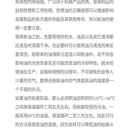
和添加剂等组成。广泛用于机械产品防锈。金属制品的
封存防锈和工序防锈。防锈油的正确使用可以直接影响
金属制品的各方面的性能及其使用寿命，所以新油的使
用一定要注意。
使用新油之前，先要将残存的水、油泥以及其它渣滓都
应该及时清理干净。在必要时可以使用油污清洗剂来反
复清洗，若原来的油渣和污泥混入到新油中，这不仅会
影响油的光亮性甚至还可能改变油的冷却特性。脱水防
锈油在生产、运输和倾倒的过程中，不可避免的会带入
少量的空气。要想去除新油中的气体提高油的温度是一
个不错的办法。
如果油的粘度较高，那么必须把油加热到约120℃-140℃
之间来保温循环三到五天左右。而粘度较低的冷油，一
般采用80℃的油温，保温循环二至三天左右。因此可行
的方法是提高油的温度，因为这样可以降低油的粘度从