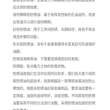
置换型防锈油：主要成分为磺酸盐的防锈油根据置换反
应达到防锈效果；
溶剂稀释型防锈油：属于有挥发性新的石油溶剂，若是
在常温可以进行溶剂稀释；
封存防锈油：用于工序间防锈、长期封存，具有不免去
清洗步骤的功能；
乳化型防锈油：涂布于金属表面待水蒸发后可形成保护
油膜；
防锈润滑两用油：于需要润滑或密封的系统；
防锈脂：有点像凡士林的软膏状物。
防锈油是我们生活中应用的比较多，我们给大家介绍的
是防锈油包装技术，就是根据这一原理将金属涂封防止
锈蚀的。用脱水防锈油封装金属制品，要求油层要有一
定厚度，油层的连续性好，涂层完整。不同类型的防锈
油要采用不同的方法进行涂敷。采用防锈油包装的防锈