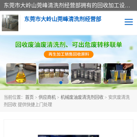
东莞市大岭山莞峰清洗剂经营部拥有的回收加工设备，大量废油回收、废清洗剂回收、废溶剂油回收、机械废油废清洗剂回收、废碳氢回收、碳氢液压油回收、碳氢二氯回收等废清洗剂处理；我们只是提供废旧化工原料的循环使用存放点，执行正规的存放，有正规的回收资质处理。同时我们公司批发零售回收级清洗剂，脱模油再生基础油，质量保证。
东莞市大岭山莞峰清洗剂经营部
废油回收
废清洗剂回收
废溶剂油回收
机械废油废清洗剂回收
废碳氢回收
碳氢液压油回收
当前位置：
首页
>
供应商机
>
机械废油废清洗剂回收
> 安庆废清洗
碳氢二氯回收
回收废三四氯乙烯
剂回收 提供快捷上门处理
回收废液压油
回收废切削油
回收废白电油
回收废四氯乙烯