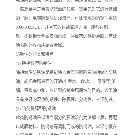
电镀防锈油属于防锈油的一类，用途也是比较广泛的；
一般想要清楚电镀防锈油的知道，需要先对它进行基础
的了解；电镀防锈油是浅液体，可比常温的防锈油重达
0.68-0.85kg/L，并且它的耐盐雾能力强，能够在铜、
铁、不锈钢等金属表面形成一层致密的保护薄膜，有效
地预防外界物质腐蚀金属。
防锈油的分类和特点
(1) 除指纹型防锈油
除指纹型防锈油是指能除去金属表面附着的指纹的防锈
油，能把金属表面的汗液(少量水、食盐、、尿酸等)溶
解、置换或中和，以达到抑制金属腐蚀的目的。该类油
具有良好的湿热防锈性、除膜性、分离性、人汗防蚀。
(2) 溶剂稀释型防锈油
此类防锈油是以适当馏分的石油溶剂为溶解介质，再配
以成膜材料、防锈剂等调制而成的防锈油，常温涂覆在