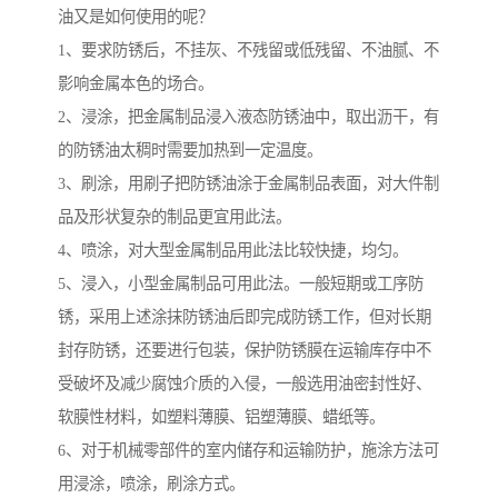
油又是如何使用的呢？
1、要求防锈后，不挂灰、不残留或低残留、不油腻、不
影响金属本色的场合。
2、浸涂，把金属制品浸入液态防锈油中，取出沥干，有
的防锈油太稠时需要加热到一定温度。
3、刷涂，用刷子把防锈油涂于金属制品表面，对大件制
品及形状复杂的制品更宜用此法。
4、喷涂，对大型金属制品用此法比较快捷，均匀。
5、浸入，小型金属制品可用此法。一般短期或工序防
锈，采用上述涂抹防锈油后即完成防锈工作，但对长期
封存防锈，还要进行包装，保护防锈膜在运输库存中不
受破坏及减少腐蚀介质的入侵，一般选用油密封性好、
软膜性材料，如塑料薄膜、铝塑薄膜、蜡纸等。
6、对于机械零部件的室内储存和运输防护，施涂方法可
用浸涂，喷涂，刷涂方式。