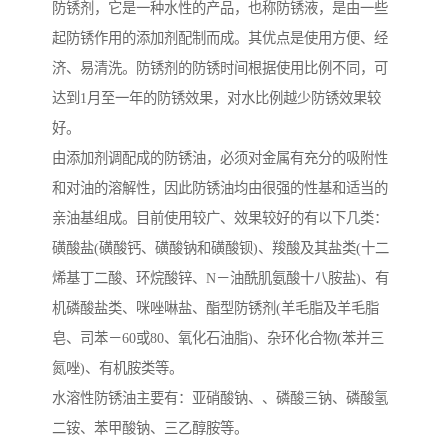
防锈剂，它是一种水性的产品，也称防锈液，是由一些
起防锈作用的添加剂配制而成。其优点是使用方便、经
济、易清洗。防锈剂的防锈时间根据使用比例不同，可
达到1月至一年的防锈效果，对水比例越少防锈效果较
好。
由添加剂调配成的防锈油，必须对金属有充分的吸附性
和对油的溶解性，因此防锈油均由很强的性基和适当的
亲油基组成。目前使用较广、效果较好的有以下几类：
磺酸盐(磺酸钙、磺酸钠和磺酸钡)、羧酸及其盐类(十二
烯基丁二酸、环烷酸锌、N－油酰肌氨酸十八胺盐)、有
机磷酸盐类、咪唑啉盐、酯型防锈剂(羊毛脂及羊毛脂
皂、司苯－60或80、氧化石油脂)、杂环化合物(苯并三
氮唑)、有机胺类等。
水溶性防锈油主要有：亚硝酸钠、、磷酸三钠、磷酸氢
二铵、苯甲酸钠、三乙醇胺等。