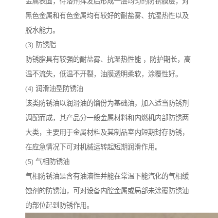
金属表面，待溶剂挥发后形成一层均匀的防锈膜层，对
黑色金属和有色金属均有较好的耐盐雾、抗湿热性以及
脱水能力。
(3) 防锈脂
防锈脂具有较强的耐盐雾、抗湿热性能 ，防护期长，高
温不流失，低温不开裂，油膜透明柔软，涂覆性好。
(4) 润滑油型防锈油
该类防锈油以润滑油的馏份为基础油，加入适当防锈剂
调配而成，其产品分一般金属材料和内燃机内部防锈两
大类，主要用于金属材料及其制品室内短期封存防锈，
在应急情况下可对机械运转起短期润滑作用。
(5) 气相防锈油
气相防锈油是含有油溶性并能在常温下能汽化的气相缓
蚀剂的防锈油，可对设备内腔金属或局部未涂覆防锈油
的部位起到防锈作用。