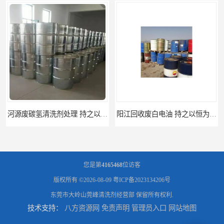
阳江回收废白电油 持之以恒为客户服务
梅州回收废碳氢清洗剂 现款交易
您是第
4165468
位访客
版权所有 ©2026-08-09
粤ICP备2023134206号
东莞市大岭山莞峰清洗剂经营部
保留所有权利.
技术支持：
八方资源网
免责声明
管理员入口
网站地图