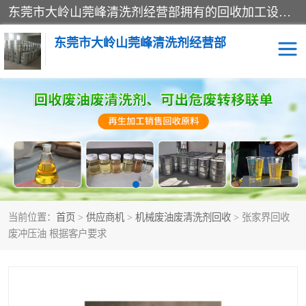
东莞市大岭山莞峰清洗剂经营部拥有的回收加工设备，大量废油回收、废清洗剂回收、废溶剂油回收、机械废油废清洗剂回收、废碳氢回收、碳氢液压油回收、碳氢二氯回收等废清洗剂处理；我们只是提供废旧化工原料的循环使用存放点，执行正规的存放，有正规的回收资质处理。同时我们公司批发零售回收级清洗剂，脱模油再生基础油，质量保证。
东莞市大岭山莞峰清洗剂经营部
废油回收
废清洗剂回收
废溶剂油回收
机械废油废清洗剂回收
废碳氢回收
碳氢液压油回收
当前位置：
首页
>
供应商机
>
机械废油废清洗剂回收
> 张家界回收
碳氢二氯回收
回收废三四氯乙烯
废冲压油 根据客户要求
回收废液压油
回收废切削油
回收废白电油
回收废四氯乙烯