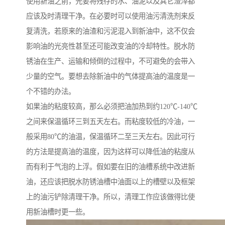
使用新油之前，先要将残存的水、油泥以及其它渣滓都
应该及时清理干净。在必要时可以使用油污清洗剂来反
复清洗，若原来的油渣和污泥混入到新油中，这不仅会
影响油的光亮性甚至还可能改变油的冷却特性。脱水防
锈油在生产、运输和倾倒的过程中，不可避免的会带入
少量的空气。要想去除新油中的气体提高油的温度是一
个不错的办法。
如果油的粘度较高，那么必须把油加热到约120℃-140℃
之间来保温循环三到五天左右。而粘度较低的冷油，一
般采用80℃的油温，保温循环二至三天左右。因此可行
的方法是提高油的温度，因为这样可以降低油的粘度从
而有利于气泡的上浮。假如要在旧的油槽系统中改进新
油，还应该把脱水防锈油槽中油面以上的槽壁以及框架
上的油污铲除清理干净。所以，清理工作应该做得比使
用新油槽时更一些。