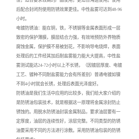
佳，适合要求较高的产品使用，更适合海运使用。使用
后配合封闭剂使用防锈效果更佳。中性盐雾可达到48-96
小时。
电镀防锈油：能在铜，铁，不锈钢等金属表面形成一层
致密的保护薄膜，膜层结合力强，有效地预防外界物质
腐蚀金属，保护膜不易被划花，不影响导电烧焊，表面
处理后的工件经其加后耐盐雾能力能大大提高，中性盐
雾测试能达24-72小时以上不长锈，（因镀层厚度、电镀
工艺、镀种不同耐盐雾能力会有所差别）普通电镀如镍
不到4小时就会长锈，处理后表面光泽度好。
防锈油是我们生活中应用的比较多，我们给大家介绍的
是防锈油包装技术，就是根据这一原理将金属涂封防止
锈蚀的。用脱水防锈油封装金属制品，要求油层要有一
定厚度，油层的连续性好，涂层完整。不同类型的防锈
油要采用不同的方法进行涂敷。采用防锈油包装的防锈