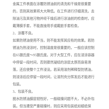
金属工件表面在涂覆防锈油前的清洗和干燥是很重要
的，否则其效果将大大降低。在工件进行仔细清洗，去
除油污及其他污物并经干燥后进行涂油前的检查时，应
戴薄膜手套，不能直接用手或戴脏手套检查。
2、涂覆不良。
如果防锈油使用不当，则不能发挥其应有的效果。若防
锈油为热浸涂时，控制温度是很重要的，一般应该控制
在65摄氏度～95摄氏度。对于大型工件，应在浸涂容器
中停留一段时间，否则骤然凝结的涂层太厚而容易滑
落，还应使整个工件浸没。若采用溶剂稀释型防锈油，
则浸涂后应停留一段时间，让溶剂充分挥发后才能进行
包装。
3、包装不良。
脱水防锈油膜层韧性好，一般碰撞问题不大，不必外包
装。但当遭受严重碰撞时，则应采用包装纸如蜡纸保