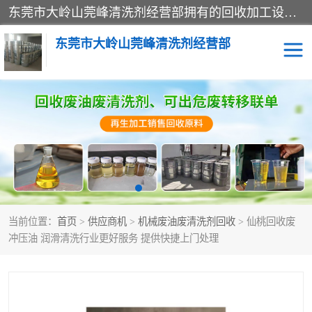
东莞市大岭山莞峰清洗剂经营部拥有的回收加工设备，大量废油回收、废清洗剂回收、废溶剂油回收、机械废油废清洗剂回收、废碳氢回收、碳氢液压油回收、碳氢二氯回收等废清洗剂处理；我们只是提供废旧化工原料的循环使用存放点，执行正规的存放，有正规的回收资质处理。同时我们公司批发零售回收级清洗剂，脱模油再生基础油，质量保证。
东莞市大岭山莞峰清洗剂经营部
废油回收
废清洗剂回收
废溶剂油回收
机械废油废清洗剂回收
废碳氢回收
碳氢液压油回收
当前位置：
首页
>
供应商机
>
机械废油废清洗剂回收
> 仙桃回收废
碳氢二氯回收
回收废三四氯乙烯
冲压油 润滑清洗行业更好服务 提供快捷上门处理
回收废液压油
回收废切削油
回收废白电油
回收废四氯乙烯