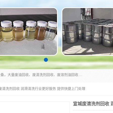
东莞市大岭山莞峰清洗剂经营部拥有的回收加工设备，大量废油回收、废清洗剂回收、废溶剂油回收、机械废油废清洗剂回收、废碳氢回收、碳氢液压油回收、碳氢二氯回收等废清洗剂处理；我们只是提供废旧化工原料的循环使用存放点，执行正规的存放，有正规的回收资质处理。同时我们公司批发零售回收级清洗剂，脱模油再生基础油，质量保证。
城废清洗剂回收 润滑清洗行业更好服务 提供快捷上门处理
宣城废清洗剂回收 