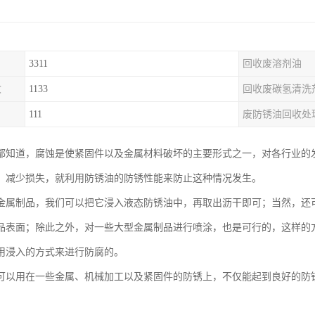
3311
回收废溶剂油
收
1133
回收废碳氢清洗
111
废防锈油回收处
都知道，腐蚀是使紧固件以及金属材料破坏的主要形式之一，对各行业的
、减少损失，就利用防锈油的防锈性能来防止这种情况发生。
金属制品，我们可以把它浸入液态防锈油中，再取出沥干即可；当然，还
品表面；除此之外，对一些大型金属制品进行喷涂，也是可行的，这样的
用浸入的方式来进行防腐的。
可以用在一些金属、机械加工以及紧固件的防锈上，不仅能起到良好的防