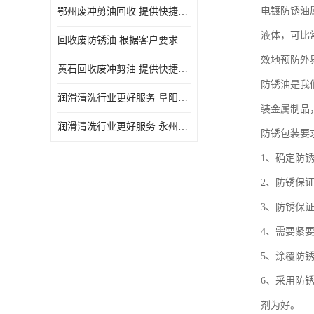
电镀防锈油
鄂州废冲剪油回收 提供快捷上门处理
液体，可比常
回收废防锈油 根据客户要求
效地预防外
黄石回收废冲剪油 提供快捷上门处理
防锈油是我
润滑清洗行业更好服务 阜阳回收废防锈油
装金属制品
润滑清洗行业更好服务 永州废冲剪油回收
防锈包装要
1、确定防
2、防锈保
3、防锈保
4、需要紧
5、涂覆防
6、采用防
剂为好。