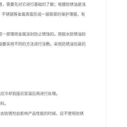
道，需要先对它进行基础的了解；电镀防锈油是浅
铜、铁、不锈钢等金属表面形成一层致密的保护薄膜，有
这一原理将金属涂封防止锈蚀的。用脱水防锈油封
油要采用不同的方法进行涂敷。采用防锈油包装的
，应冷却到接近室温后再进行处理。
材料。
除去防锈剂会影响产品性能的时候，应不使用防锈