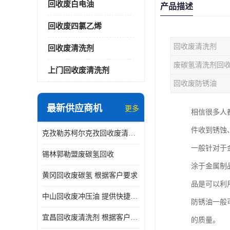
回收废白电油
产品描述
回收废四氯乙烯
回收废清洗剂
回收废清洗剂
废碳氢清洗剂回
上门回收废清洗剂
回收废防锈油
最新供应商机
更多
相信很多人
件收到锈蚀
克孜勒苏柯尔克孜回收废清洗剂
一般针对于
锡林郭勒盟废碳氢回收
涂于金属制
黄冈回收废碳氢 根据客户要求
品是可以利
中山回收废冲压油 提供快捷上门处理
防锈油一般
宜昌回收废清洗剂 根据客户要求
的质量。