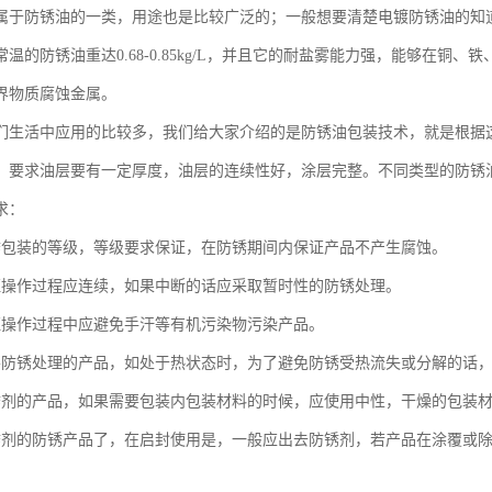
属于防锈油的一类，用途也是比较广泛的；一般想要清楚电镀防锈油的知
温的防锈油重达0.68-0.85kg/L，并且它的耐盐雾能力强，能够在
界物质腐蚀金属。
们生活中应用的比较多，我们给大家介绍的是防锈油包装技术，就是根据
，要求油层要有一定厚度，油层的连续性好，涂层完整。不同类型的防锈
求：
锈包装的等级，等级要求保证，在防锈期间内保证产品不产生腐蚀。
证操作过程应连续，如果中断的话应采取暂时性的防锈处理。
证操作过程中应避免手汗等有机污染物污染产品。
要防锈处理的产品，如处于热状态时，为了避免防锈受热流失或分解的话
锈剂的产品，如果需要包装内包装材料的时候，应使用中性，干燥的包装
锈剂的防锈产品了，在启封使用是，一般应出去防锈剂，若产品在涂覆或