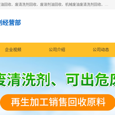
东莞市大岭山莞峰清洗剂经营部拥有的回收加工设备，大量废油回收、废清洗剂回收、废溶剂油回收、机械废油废清洗剂回收、废碳氢回收、碳氢液压油回收、碳氢二氯回收等废清洗剂处理；我们只是提供废旧化工原料的循环使用存放点，执行正规的存放，有正规的回收资质处理。同时我们公司批发零售回收级清洗剂，脱模油再生基础油，质量保证。
剂经营部
企业视频
公司介绍
公司动态