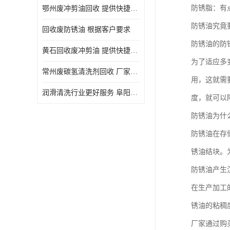
防锈脂：有
鄂州废冲剪油回收 提供快捷上门处理
防锈油究竟
回收废防锈油 根据客户要求
防锈油的防
黄石回收废冲剪油 提供快捷上门处理
为了适应多
常州废碳氢清洗剂回收 厂家价格
用，这就需
润滑清洗行业更好服务 阜阳回收废防锈油
度，就可以
防锈油为什
防锈油在存
锈油结块。
防锈油产生
在生产加工
锈油的粘稠
厂家通过购