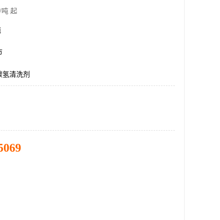
/吨 起
吨
市
碳氢清洗剂
5069