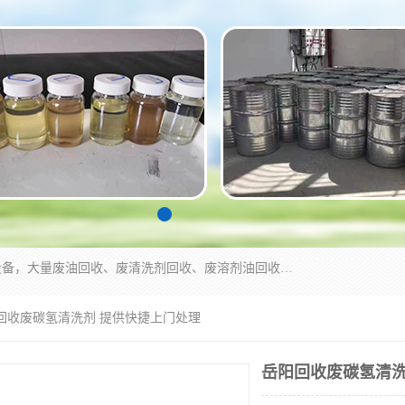
东莞市大岭山莞峰清洗剂经营部拥有的回收加工设备，大量废油回收、废清洗剂回收、废溶剂油回收、机械废油废清洗剂回收、废碳氢回收、碳氢液压油回收、碳氢二氯回收等废清洗剂处理；我们只是提供废旧化工原料的循环使用存放点，执行正规的存放，有正规的回收资质处理。同时我们公司批发零售回收级清洗剂，脱模油再生基础油，质量保证。
阳回收废碳氢清洗剂 提供快捷上门处理
岳阳回收废碳氢清洗