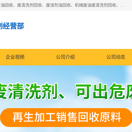
东莞市大岭山莞峰清洗剂经营部拥有的回收加工设备，大量废油回收、废清洗剂回收、废溶剂油回收、机械废油废清洗剂回收、废碳氢回收、碳氢液压油回收、碳氢二氯回收等废清洗剂处理；我们只是提供废旧化工原料的循环使用存放点，执行正规的存放，有正规的回收资质处理。同时我们公司批发零售回收级清洗剂，脱模油再生基础油，质量保证。
剂经营部
企业视频
公司介绍
公司动态