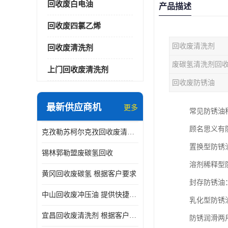
回收废白电油
产品描述
回收废四氯乙烯
回收废清洗剂
回收废清洗剂
废碳氢清洗剂回
上门回收废清洗剂
回收废防锈油
最新供应商机
更多
常见防锈油
顾名思义有
克孜勒苏柯尔克孜回收废清洗剂
置换型防锈
锡林郭勒盟废碳氢回收
溶剂稀释型
黄冈回收废碳氢 根据客户要求
封存防锈油
中山回收废冲压油 提供快捷上门处理
乳化型防锈
宜昌回收废清洗剂 根据客户要求
防锈润滑两