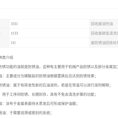
3311
回收废溶剂油
收
1133
回收废碳氢清洗
111
废防锈油回收处
种类介绍
防锈功能的油就是防锈油，这种有主要用于机械产品防锈以及部分金属加
油：主要成分为磺酸盐的防锈油根据置换反应达到防锈效果；
防锈油：属于有挥发性新的石油溶剂，若是在常温可以进行溶剂稀释；
：用于工序间防锈、长期封存，具有不免去清洗步骤的功能；
油：涂布于金属表面待水蒸发后可形成保护油膜；
用油：于需要润滑或密封的系统；