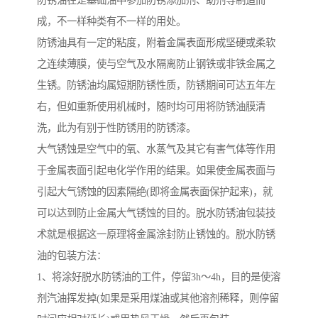
防锈油在是基础油中参加防锈添加剂、助剂等制造而
成，不一样种类有不一样的用处。
防锈油具有一定的粘度，附着金属表面形成坚硬或柔软
之连续薄膜，使与空气及水隔离防止钢铁或非铁金属之
生锈。防锈油均属短期防锈性质，防锈期间可达五年左
右，但如重新使用机械时，随时均可用将防锈油膜清
洗，此为有别于性防锈用的防锈漆。
大气锈蚀是空气中的氧、水蒸气及其它有害气体等作用
于金属表面引起电化学作用的结果。如果使金属表面与
引起大气锈蚀的因素隔绝(即将金属表面保护起来)，就
可以达到防止金属大气锈蚀的目的。脱水防锈油包装技
术就是根据这一原理将金属涂封防止锈蚀的。脱水防锈
油的包装方法：
1、将涂好脱水防锈油的工件，停留3h～4h，目的是使溶
剂汽油挥发掉(如果是采用煤油或其他溶剂稀释，则停留