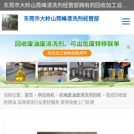
东莞市大岭山莞峰清洗剂经营部拥有的回收加工设备，大量废油回收、废清洗剂回收、废溶剂油回收、机械废油废清洗剂回收、废碳氢回收、碳氢液压油回收、碳氢二氯回收等废清洗剂处理；我们只是提供废旧化工原料的循环使用存放点，执行正规的存放，有正规的回收资质处理。同时我们公司批发零售回收级清洗剂，脱模油再生基础油，质量保证。
东莞市大岭山莞峰清洗剂经营部
废油回收
废清洗剂回收
废溶剂油回收
机械废油废清洗剂回收
废碳氢回收
碳氢液压油回收
当前位置：
首页
>
供应商机
>
机械废油废清洗剂回收
> 娄底回收废
碳氢二氯回收
回收废三四氯乙烯
防锈油 润滑清洗行业更好服务 提供快捷上门处理
回收废液压油
回收废切削油
回收废白电油
回收废四氯乙烯