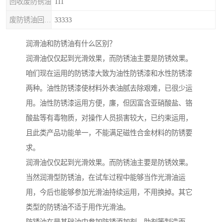
回收废防锈油
111
废防锈油回收处理
33333
润滑油和防锈油有什么区别？
润滑油仅仅起到光滑效果，而防锈油主要是防锈效果。
咱们现在运用的防锈漆大致为油性防锈漆和水性防锈漆
两种。油性防锈漆使材料外表油腻去除艰难，已很少运
用。油性防锈漆运用方便，廉，但因富含亚硝酸盐、铬
酸盐等有毒物质，对操作人员损害较大，已约束运用，
且此类产品功能单一，不能满足磁性合金材料的防锈要
求。
润滑油仅仅起到光滑效果。而防锈油主要是防锈效果。
当然润滑型防锈油，在试车过程中能够当作光滑油运
用，今后也能够参加光滑油持续运用，不用换掉。其它
类型的防锈油不适于用作光滑油。